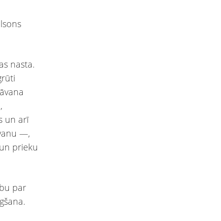
elsons
as nasta.
grūti
dāvana
,
 un arī
āvanu —,
 un prieku
ību par
ūgšana.