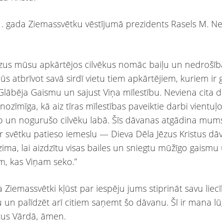
. gada Ziemassvētku vēstījumā prezidents Rasels M. N
zus mūsu apkārtējos cilvēkus nomāc baiļu un nedrošīb
jūs atbrīvot savā sirdī vietu tiem apkārtējiem, kuriem ir 
Glābēja Gaismu un sajust Viņa mīlestību. Neviena cita 
nozīmīga, kā aiz tīras mīlestības paveiktie darbi vientuļo
 un nogurušo cilvēku labā. Šīs dāvanas atgādina mums
r svētku patieso iemeslu — Dieva Dēla Jēzus Kristus d
zima, lai aizdzītu visas bailes un sniegtu mūžīgo gaismu
em, kas Viņam seko.”
a Ziemassvētki kļūst par iespēju jums stiprināt savu liec
tu un palīdzēt arī citiem saņemt šo dāvanu. Šī ir mana l
stus Vārdā, āmen.