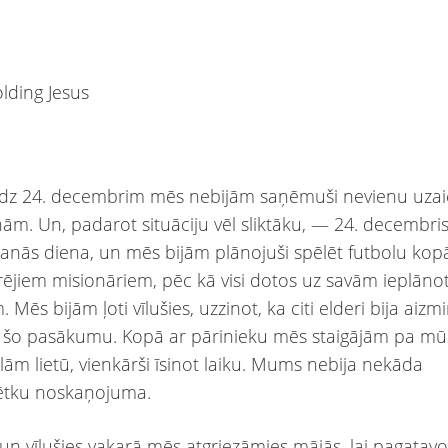
īdz 24. decembrim mēs nebijām saņēmuši nevienu uza
ņām. Un, padarot situāciju vēl sliktāku, — 24. decembris
anās diena, un mēs bijām plānojuši spēlēt futbolu kop
rējiem misionāriem, pēc kā visi dotos uz savām ieplān
 Mēs bijām ļoti vīlušies, uzzinot, ka citi elderi bija aizm
z šo pasākumu. Kopā ar pārinieku mēs staigājām pa m
elām lietū, vienkārši īsinot laiku. Mums nebija nekāda
ētku noskaņojuma.
un vīlušies vakarā mēs atgriezāmies mājās, lai pagatav