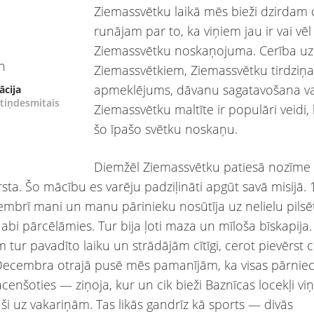
Ziemassvētku laikā mēs bieži dzirdam 
runājam par to, ka viņiem jau ir vai vēl
Ziemassvētku noskaņojuma. Cerība uz
Ziemassvētkiem, Ziemassvētku tirdziņa
apmeklējums, dāvanu sagatavošana va
ācija
tiņdesmitais
Ziemassvētku maltīte ir populāri veidi, k
šo īpašo svētku noskaņu.
Diemžēl Ziemassvētku patiesā nozīme b
rsta. Šo mācību es varēju padziļināti apgūt savā misijā. 
mbrī mani un manu pārinieku nosūtīja uz nelielu pilsēt
abi pārcēlāmies. Tur bija ļoti maza un mīloša bīskapija
 tur pavadīto laiku un strādājām cītīgi, cerot pievērst c
Decembra otrajā pusē mēs pamanījām, ka visas pārnie
cenšoties — ziņoja, kur un cik bieži Baznīcas locekļi vi
uši uz vakariņām. Tas likās gandrīz kā sports — divās