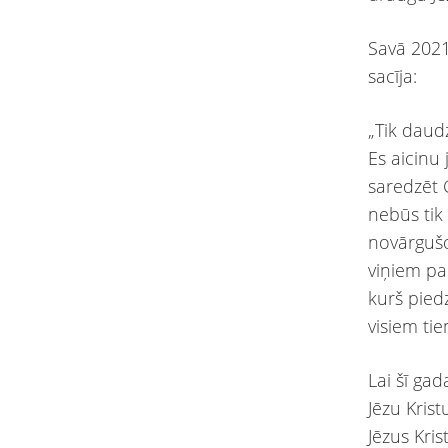
Savā 2021
sacīja:
„Tik daud
Es aicinu 
saredzēt 
nebūs tik 
novārgušo
viņiem pa
kurš pied
visiem ti
Lai šī gad
Jēzu Kris
Jēzus Kri