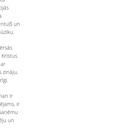
ojās
a
entuļš un
mūziku.
vērsās
Kristus.
 ar
s zināju,
īgi.
man ir
ējams, ir
o saņēmu
ēju un