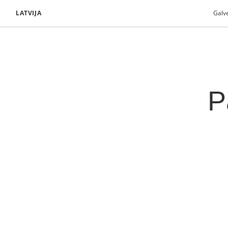
LATVIJA
Galv
P