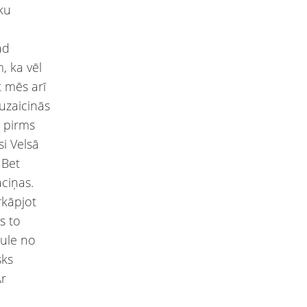
ku
ad
, ka vēl
 mēs arī
uzaicinās
i pirms
i Velsā
 Bet
ciņas.
rkāpjot
s to
tule no
sks
Ar