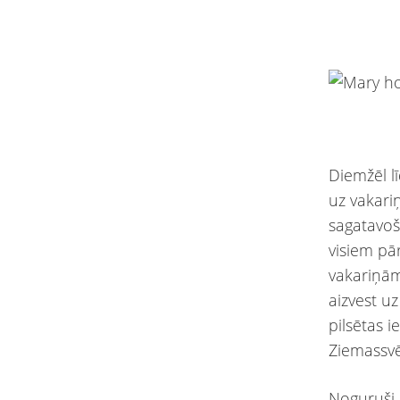
Diemžēl l
uz vakari
sagatavoš
visiem pā
vakariņām.
aizvest u
pilsētas i
Ziemassv
Noguruši 