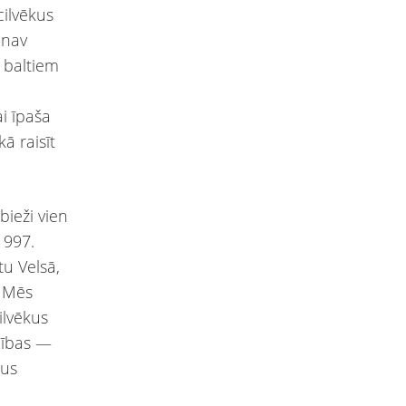
cilvēkus
 nav
 baltiem
i īpaša
ā raisīt
ieži vien
1997.
u Velsā,
. Mēs
ilvēkus
cības —
ņus