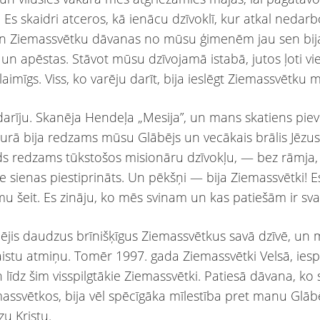
 Es skaidri atceros, kā ienācu dzīvoklī, kur atkal nedarb
un Ziemassvētku dāvanas no mūsu ģimenēm jau sen bij
 un apēstas. Stāvot mūsu dzīvojamā istabā, jutos ļoti vi
laimīgs. Viss, ko varēju darīt, bija ieslēgt Ziemassvētku 
 darīju. Skanēja Hendeļa „Mesija”, un mans skatiens pie
kurā bija redzams mūsu Glābējs un vecākais brālis Jēzus 
āds redzams tūkstošos misionāru dzīvokļu, — bez rāmja,
ie sienas piestiprināts. Un pēkšņi — bija Ziemassvētki! E
u šeit. Es zināju, ko mēs svinam un kas patiešām ir svar
ējis daudzus brīnišķīgus Ziemassvētkus savā dzīvē, un 
istu atmiņu. Tomēr 1997. gada Ziemassvētki Velsā, iesp
n līdz šim visspilgtākie Ziemassvētki. Patiesā dāvana, k
massvētkos, bija vēl spēcīgāka mīlestība pret manu Glāb
zu Kristu.