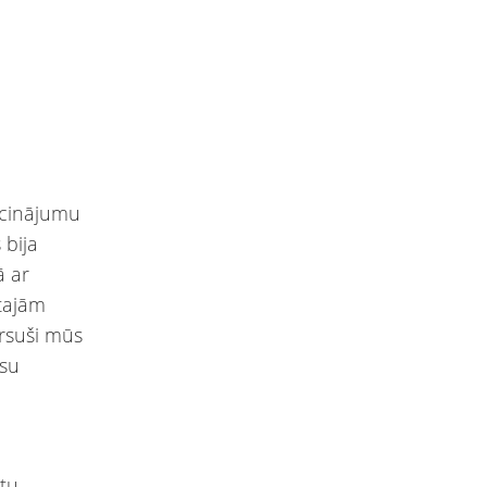
icinājumu
 bija
ā ar
otajām
irsuši mūs
ūsu
otu