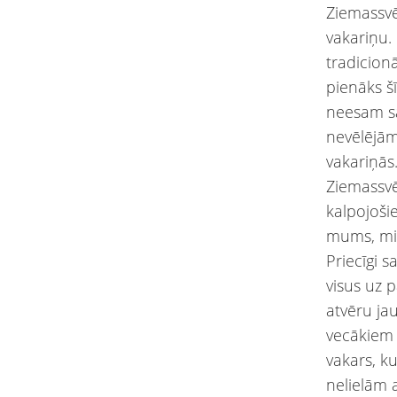
Ziemassvē
vakariņu. 
tradicion
pienāks šī
neesam sa
nevēlējām
vakariņās.
Ziemassvē
kalpojošie
mums, mis
Priecīgi s
visus uz 
atvēru jau
vecākiem 
vakars, k
nelielām 