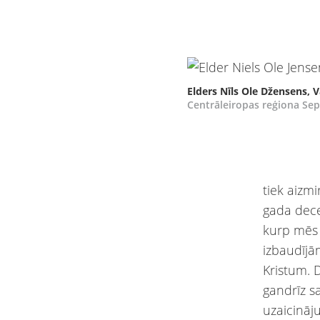
Elders Nīls Ole Džensens, V
Centrāleiropas reģiona Sep
tiek aizmi
gada dece
kurp mēs 
izbaudījām
Kristum. 
gandrīz sa
uzaicināj