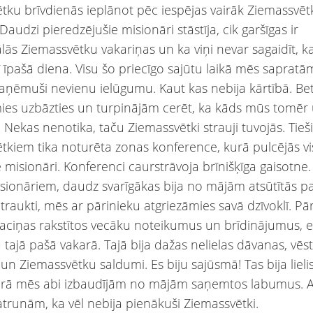
tku brīvdienās ieplānot pēc iespējas vairāk Ziemassvēt
Daudzi pieredzējušie misionāri stāstīja, cik garšīgas ir
ālās Ziemassvētku vakariņas un ka viņi nevar sagaidīt, k
 īpašā diena. Visu šo priecīgo sajūtu laikā mēs sapratām
ņēmuši nevienu ielūgumu. Kaut kas nebija kārtībā. Bet
ies uzbāzties un turpinājām cerēt, ka kāds mūs tomēr 
 Nekas nenotika, taču Ziemassvētki strauji tuvojās. Tieš
tkiem tika noturēta zonas konference, kurā pulcējās vis
 misionāri. Konferenci caurstrāvoja brīnišķīga gaisotne.
ionāriem, daudz svarīgākas bija no mājām atsūtītās pa
atraukti, mēs ar pārinieku atgriezāmies savā dzīvoklī. Pā
paciņas rakstītos vecāku noteikumus un brīdinājumus, e
 tajā pašā vakarā. Tajā bija dažas nelielas dāvanas, vēs
un Ziemassvētku saldumi. Es biju sajūsmā! Tas bija lieli
urā mēs abi izbaudījām no mājām saņemtos labumus. 
atrunām, ka vēl nebija pienākuši Ziemassvētki.