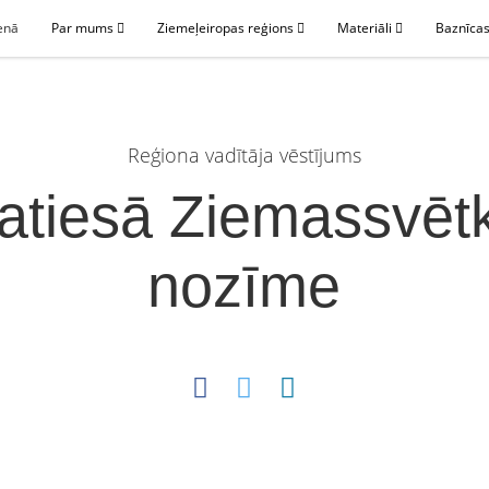
enā
Par mums
Ziemeļeiropas reģions
Materiāli
Baznīcas
Reģiona vadītāja vēstījums
atiesā Ziemassvēt
nozīme