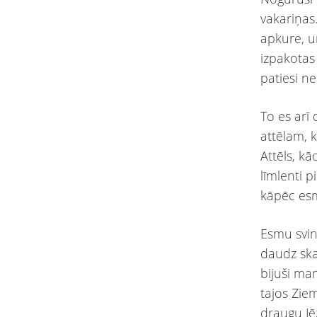
vakariņas.
apkure, 
izpakotas
patiesi ne
To es arī
attēlam, 
Attēls, k
līmlenti p
kāpēc esm
Esmu svin
daudz ska
bijuši ma
tajos Zie
draugu Jē