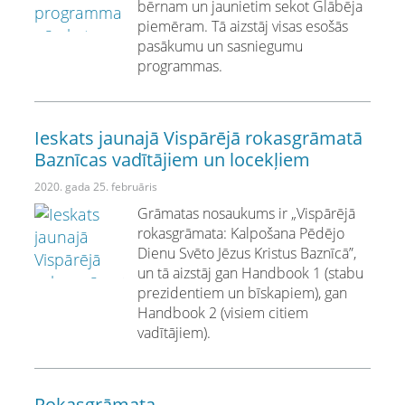
bērnam un jaunietim sekot Glābēja
piemēram. Tā aizstāj visas esošās
pasākumu un sasniegumu
programmas.
Ieskats jaunajā Vispārējā rokasgrāmatā
Baznīcas vadītājiem un locekļiem
2020. gada 25. februāris
Grāmatas nosaukums ir „Vispārējā
rokasgrāmata: Kalpošana Pēdējo
Dienu Svēto Jēzus Kristus Baznīcā”,
un tā aizstāj gan Handbook 1 (stabu
prezidentiem un bīskapiem), gan
Handbook 2 (visiem citiem
vadītājiem).
Rokasgrāmata