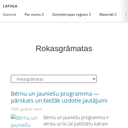
LATVIJA
Galvenā
Par mums
Ziemeļeiropas reģions
Materiāli
B
Rokasgrāmatas
Bērnu un jauniešu programma —
pārskats un biežāk uzdotie jautājumi
2020. gada 8. marts
Bērnu un jauniešu programma ir
vērsta uz to, lai palīdzētu katram