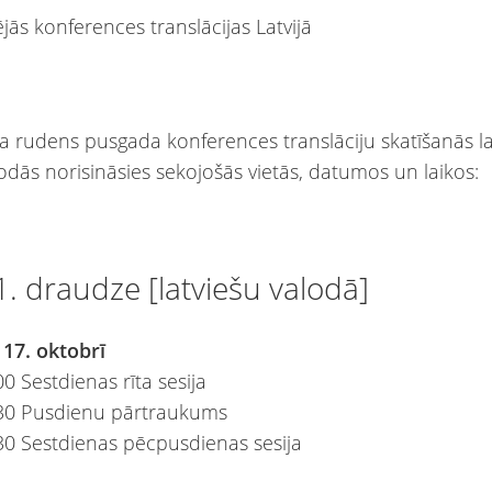
a rudens pusgada konferences translāciju skatīšanās l
lodās norisināsies sekojošās vietās, datumos un laikos:
1. draudze [latviešu valodā]
 17. oktobrī
0 Sestdienas rīta sesija
:30 Pusdienu pārtraukums
30 Sestdienas pēcpusdienas sesija