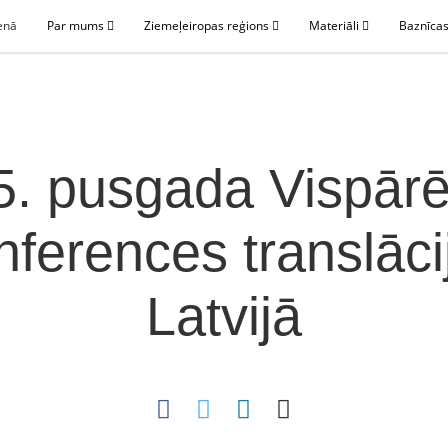
enā
Par mums
Ziemeļeiropas reģions
Materiāli
Baznīcas
5. pusgada Vispārē
nferences translāci
Latvijā