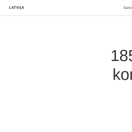
LATVIJA
Galv
18
ko