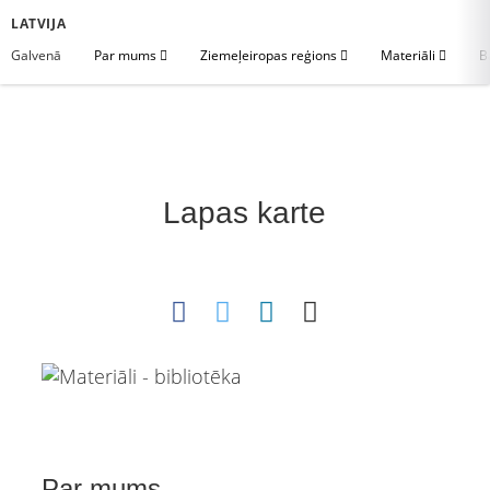
LATVIJA
Galvenā
Par mums
Ziemeļeiropas reģions
Materiāli
B
Lapas karte
Par mums