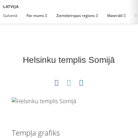
LATVIJA
Galvenā
Par mums
Ziemeļeiropas reģions
Materiāli
B
Helsinku templis Somijā
Tempļa grafiks