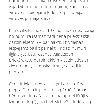
numuriem ir aprīkoti cilvēkiem ar īpašām
vajadzībām. Tiem numuriņiem, kuros nav
virtuves, ir pieejami ledusskapji kopīgās
virtuves pirmajā stāvā.
Katrs cilvēks maksā 10 € par nakti neatkarīgi
no numura (samazināta cena priekšrakstu
darbiniekiem 5 € par nakti). Brīvdienās
iespējams palikt pa nakti. Ir daži numuri
ilglaicīgas uzturēšanās vajadzībām
priekšrakstu darbiniekiem – sazinieties ar
viesu namu, lai noskaidrotu, vai tādi ir
pieejami.
Cenā ir iekļauti dvieļi un gultasveļa. Pēc
pieprasījuma ir pieejamas pārnēsājamas
bērnu gultiņas. Viesu nama apmeklētāji var
izmantot kopīgo virtuvi. Virtuvē ir ledusskapji