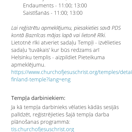
Endauments - 11:00; 13:00
Saistīšanās - 11:00; 13:00
Lai reģistrētu apmeklējumu, piesakieties savā PDS
kontā Baznīcas mājas lapā vai lietonē Rīki.
Lietotnē rīki atveriet sadaļu Tempļi - izvēlieties
sadaļu 'tuvākais' kur būs redzams arī
Helsinku templis - aizpildiet Pieteikuma
apmeklējumu.
https://www.churchofjesuschrist.org/temples/detail
finland-temple?lang=eng
Tempļa darbiniekiem:
Ja kā tempļa darbinieks vēlaties kādās sesijās
palīdzēt, reģistrējieties šajā tempļa darba
plānošanas programmā:
tis.churchofjesuschrist.org