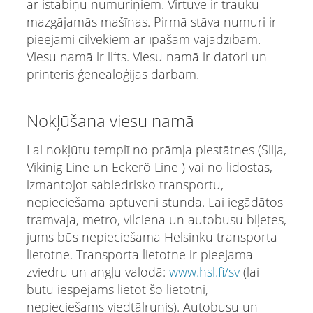
ar istabiņu numuriņiem. Virtuvē ir trauku
mazgājamās mašīnas. Pirmā stāva numuri ir
pieejami cilvēkiem ar īpašām vajadzībām.
Viesu namā ir lifts. Viesu namā ir datori un
printeris ģenealoģijas darbam.
Nokļūšana viesu namā
Lai nokļūtu templī no prāmja piestātnes (Silja,
Vikinig Line un Eckerö Line ) vai no lidostas,
izmantojot sabiedrisko transportu,
nepieciešama aptuveni stunda. Lai iegādātos
tramvaja, metro, vilciena un autobusu biļetes,
jums būs nepieciešama Helsinku transporta
lietotne. Transporta lietotne ir pieejama
zviedru un angļu valodā:
www.hsl.fi/sv
(lai
būtu iespējams lietot šo lietotni,
nepieciešams viedtālrunis). Autobusu un