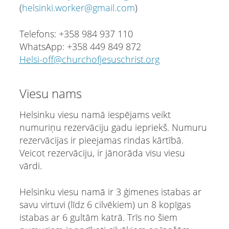
(
helsinki.worker@gmail.com
)
Telefons: +358 984 937 110
WhatsApp: +358 449 849 872
Helsi-off@churchofjesuschrist.org
Viesu nams
Helsinku viesu namā iespējams veikt
numuriņu rezervāciju gadu iepriekš. Numuru
rezervācijas ir pieejamas rindas kārtībā.
Veicot rezervāciju, ir jānorāda visu viesu
vārdi.
Helsinku viesu namā ir 3 ģimenes istabas ar
savu virtuvi (līdz 6 cilvēkiem) un 8 kopīgas
istabas ar 6 gultām katrā. Trīs no šiem