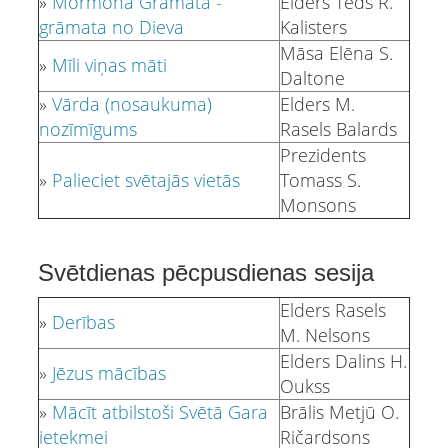
»
Mormona Grāmata -
Elders Teds R.
grāmata no Dieva
Kalisters
Māsa Elēna S.
»
Mīli viņas māti
Daltone
»
Vārda (nosaukuma)
Elders M.
nozīmīgums
Rasels Balards
Prezidents
»
Palieciet svētajās vietās
Tomass S.
Monsons
Svētdienas pēcpusdienas sesija
Elders Rasels
»
Derības
M. Nelsons
Elders Dalins H.
»
Jēzus mācības
Oukss
»
Mācīt atbilstoši Svētā Gara
Brālis Metjū O.
ietekmei
Ričardsons