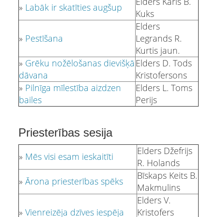
Elders Karls B.
»
Labāk ir skatīties augšup
Kuks
Elders
»
Pestīšana
Legrands R.
Kurtis jaun.
»
Grēku nožēlošanas dievišķā
Elders D. Tods
dāvana
Kristofersons
»
Pilnīga mīlestība aizdzen
Elders L. Toms
bailes
Perijs
Priesterības sesija
Elders Džefrijs
»
Mēs visi esam ieskaitīti
R. Holands
Bīskaps Keits B.
»
Ārona priesterības spēks
Makmulins
Elders V.
»
Vienreizēja dzīves iespēja
Kristofers