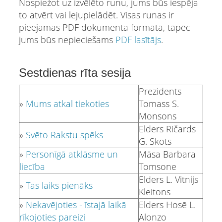
Nospiežot uz izvēlēto runu, jums būs iespēja
to atvērt vai lejupielādēt. Visas runas ir
pieejamas PDF dokumenta formātā, tāpēc
jums būs nepieciešams
PDF lasītājs
.
Sestdienas rīta sesija
Prezidents
»
Mums atkal tiekoties
Tomass S.
Monsons
Elders Ričards
»
Svēto Rakstu spēks
G. Skots
»
Personīgā atklāsme un
Māsa Barbara
liecība
Tomsone
Elders L. Vitnijs
»
Tas laiks pienāks
Kleitons
»
Nekavējoties - īstajā laikā
Elders Hosē L.
rīkojoties pareizi
Alonzo