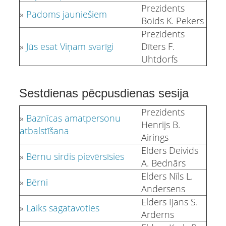
Prezidents
»
Padoms jauniešiem
Boids K. Pekers
Prezidents
»
Jūs esat Viņam svarīgi
Dīters F.
Uhtdorfs
Sestdienas pēcpusdienas sesija
Prezidents
»
Baznīcas amatpersonu
Henrijs B.
atbalstīšana
Airings
Elders Deivids
»
Bērnu sirdis pievērsīsies
A. Bednārs
Elders Nīls L.
»
Bērni
Andersens
Elders Ijans S.
»
Laiks sagatavoties
Arderns