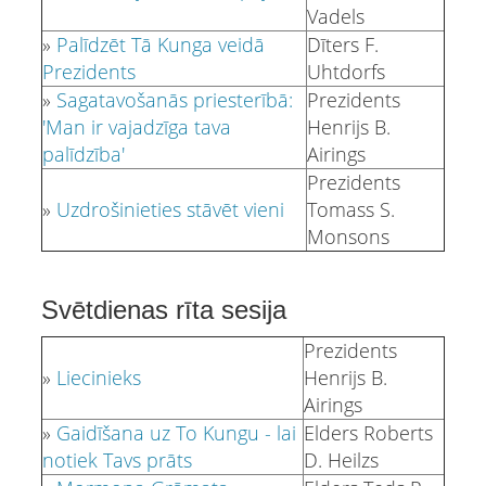
Vadels
»
Palīdzēt Tā Kunga veidā
Dīters F.
Prezidents
Uhtdorfs
»
Sagatavošanās priesterībā:
Prezidents
'Man ir vajadzīga tava
Henrijs B.
palīdzība'
Airings
Prezidents
»
Uzdrošinieties stāvēt vieni
Tomass S.
Monsons
Svētdienas rīta sesija
Prezidents
»
Liecinieks
Henrijs B.
Airings
»
Gaidīšana uz To Kungu - lai
Elders Roberts
notiek Tavs prāts
D. Heilzs