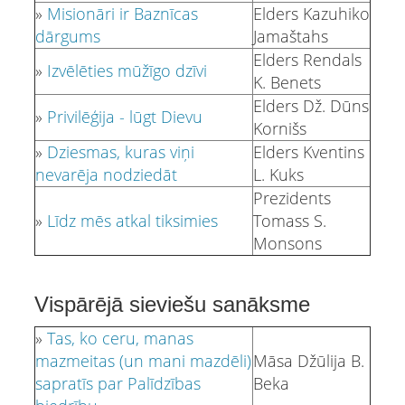
»
Misionāri ir Baznīcas
Elders Kazuhiko
dārgums
Jamaštahs
Elders Rendals
»
Izvēlēties mūžīgo dzīvi
K. Benets
Elders Dž. Dūns
»
Privilēģija - lūgt Dievu
Kornišs
»
Dziesmas, kuras viņi
Elders Kventins
nevarēja nodziedāt
L. Kuks
Prezidents
»
Līdz mēs atkal tiksimies
Tomass S.
Monsons
Vispārējā sieviešu sanāksme
»
Tas, ko ceru, manas
mazmeitas (un mani mazdēli)
Māsa Džūlija B.
sapratīs par Palīdzības
Beka