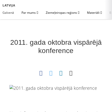
LATVIJA
Galvenā
Par mums
Ziemeļeiropas reģions
Materiāli
B
2011. gada oktobra vispārējā
konference