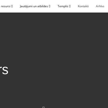
 resursi
Jautājumi un atbildes
Templis
Kontakti
Arhīvs
rs