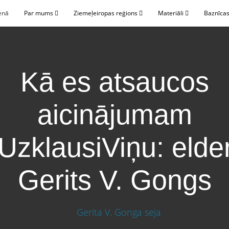
enā
Par mums
Ziemeļeiropas reģions
Materiāli
Baznīcas
Kā es atsaucos
aicinājumam
UzklausiViņu: elde
Gerits V. Gongs