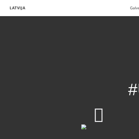
LATVIJA
Galv
#