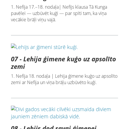
1. Nefija 17.–18. nodaļa| Nefijs klausa Tā Kunga
pavēlei — uzbūvēt kuģi — par spīti tam, ka viņa
vecākie brāļi viņu vajā.
07 - Lehija ģimene kuģo uz apsolīto
zemi
1. Nefija 18. nodaļa | Lehija ģimene kuģo uz apsolīto
zemi ar Nefija un viņa brāļu uzbūvēto kuģi.
08 - Lehijs dod savai ģimenei