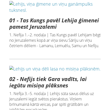
01 - Tas Kungs pavēl Lehija ģimenei
pamest Jeruzalemi
1. Nefija 1.–2. nodaļa | Tas Kungs pavēl Lehijam bēgt
no Jeruzalemes kopā ar viņa sievu Sāriju un viņu
četriem dēliem - Lamanu, Lemuēlu, Samu un Nefiju.
02 - Nefijs tiek Gara vadīts, lai
iegūtu misiņa plāksnes
1. Nefija 3.–5. nodaļa | Lehijs sūta savus dēlus uz
Jeruzalemi iegūt svētos pierakstus. Viņiem
brīnumainā kārtā veicas, par spīti grūtībām un
iekšējām nesaskaņām.