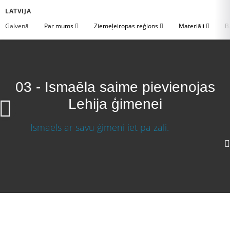
LATVIJA
Galvenā
Par mums
Ziemeļeiropas reģions
Materiāli
B
03 - Ismaēla saime pievienojas
Lehija ģimenei
Ismaēla saime pievienojas Lehija ģimenei
Lejupielādēt video