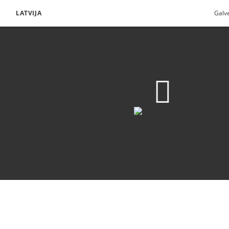
LATVIJA
Galv
Lejupielādēt video