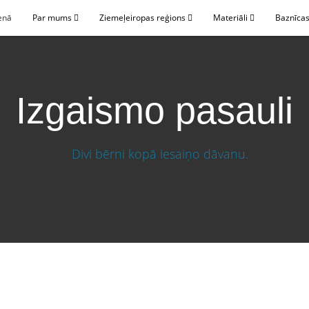
enā
Par mums
Ziemeļeiropas reģions
Materiāli
Baznīcas
Izgaismo pasauli