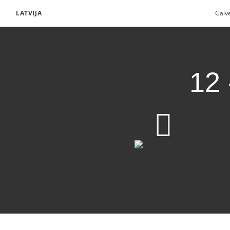
LATVIJA
Galv
12 
Nefijs pieraksta savu 
Lejupielādēt video