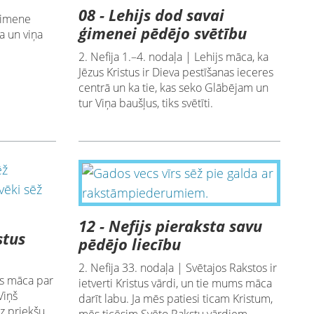
08 - Lehijs dod savai
 ģimene
ģimenei pēdējo svētību
a un viņa
2. Nefija 1.–4. nodaļa | Lehijs māca, ka
Jēzus Kristus ir Dieva pestīšanas ieceres
centrā un ka tie, kas seko Glābējam un
tur Viņa baušļus, tiks svētīti.
12 - Nefijs pieraksta savu
stus
pēdējo liecību
2. Nefija 33. nodaļa | Svētajos Rakstos ir
js māca par
ietverti Kristus vārdi, un tie mums māca
Viņš
darīt labu. Ja mēs patiesi ticam Kristum,
uz priekšu,