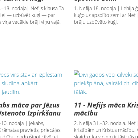
7.–18. nodaļa| Nefijs klausa Tā
1. Nefija 18. nodaļa | Lehija
lei — uzbūvēt kuģi — par
kuģo uz apsolīto zemi ar Nefij
a viņa vecākie brāļi viņu vajā.
brāļu uzbūvēto kuģi.
kabs māca par Jēzus
11 - Nefijs māca Kri
 īstenoto Izpirkšanu
mācību
.–10. nodaļa | Jēkabs,
2. Nefija 31.–32. nodaļa. Nefi
āmatas pravietis, priecājas
kristībām un Kristus mācību. 
udrību, nodrošinot cilvēcei
skaidro, ka viņiem ir jāvirzās 