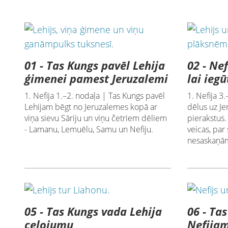
01 - Tas Kungs pavēl Lehija
02 - Nef
ģimenei pamest Jeruzalemi
lai ieg
1. Nefija 1.–2. nodaļa | Tas Kungs pavēl
1. Nefija 3
Lehijam bēgt no Jeruzalemes kopā ar
dēlus uz Je
viņa sievu Sāriju un viņu četriem dēliem
pierakstus
- Lamanu, Lemuēlu, Samu un Nefiju.
veicas, par
nesaskaņā
05 - Tas Kungs vada Lehija
06 - Ta
ceļojumu
Nefijam