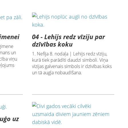
04 - Lehijs redz vīziju par
ģimenei
dzīvības koku
 ģimene
amans un
1. Nefija 8. nodaļa | Lehijs redz vīziju,
cība viņu
kurā tiek parādīti daudzi simboli. Viņa
ceļojums
vīzijas galvenais simbols ir dzīvības koks
un tā augļa nobaudīšana.
kuģo uz