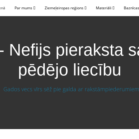
enā
Par mums
Ziemeļeiropas reģions
Materiāli
Baznīcas
- Nefijs pieraksta 
pēdējo liecību
pēdējo liecību