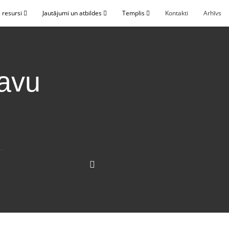
 resursi
Jautājumi un atbildes
Templis
Kontakti
Arhīvs
savu