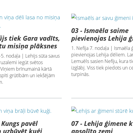
03 - Ismaēla saime
ijs tiek Gara vadīts,
pievienojas Lehija 
ūtu misiņa plāksnes
1. Nefija 7. nodaļa | Ismaēla
pievienojas Lehija dēliem. L
.–5. nodaļa | Lehijs sūta savus
Lemuēls sasien Nefiju, kura ti
ruzalemi iegūt svētos
izglābj. Viss tiek piedots un 
. Viņiem brīnumainā kārtā
turpinās.
 spīti grūtībām un iekšējām
m.
s Kungs pavēl
07 - Lehija ģimene 
 uzbūvēt kuģi
apsolīto zemi