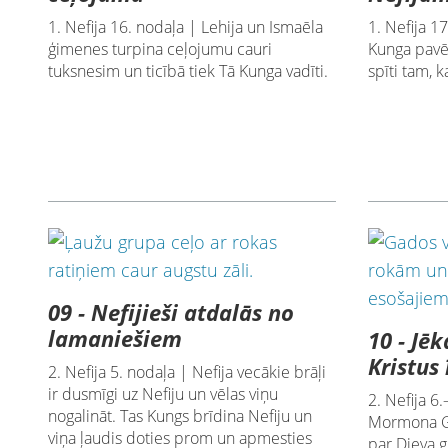
1. Nefija 16. nodaļa | Lehija un Ismaēla
1. Nefija 1
ģimenes turpina ceļojumu cauri
Kunga pavē
tuksnesim un ticībā tiek Tā Kunga vadīti.
spīti tam, k
09 - Nefijieši atdalās no
lamaniešiem
10 - Jē
Kristus
2. Nefija 5. nodaļa | Nefija vecākie brāļi
ir dusmīgi uz Nefiju un vēlas viņu
2. Nefija 6
nogalināt. Tas Kungs brīdina Nefiju un
Mormona Gr
viņa ļaudis doties prom un apmesties
par Dieva g