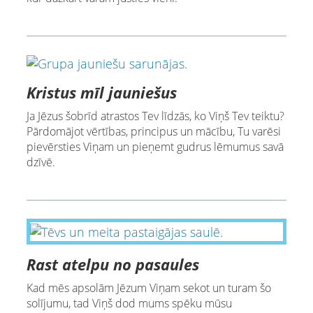
Kristus mīl jauniešus
Ja Jēzus šobrīd atrastos Tev līdzās, ko Viņš Tev teiktu?
Pārdomājot vērtības, principus un mācību, Tu varēsi
pievērsties Viņam un pieņemt gudrus lēmumus savā
dzīvē.
Rast atelpu no pasaules
Kad mēs apsolām Jēzum Viņam sekot un turam šo
solījumu, tad Viņš dod mums spēku mūsu