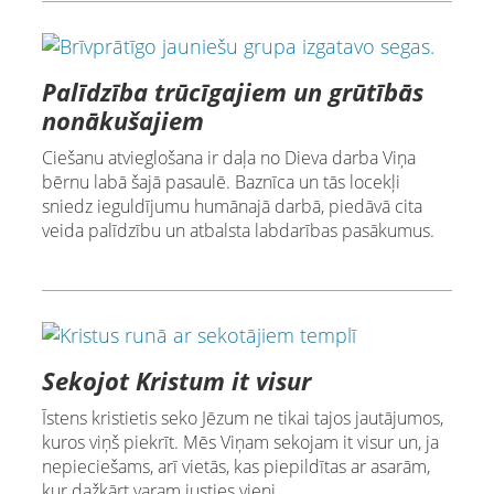
Palīdzība trūcīgajiem un grūtībās
nonākušajiem
Ciešanu atvieglošana ir daļa no Dieva darba Viņa
bērnu labā šajā pasaulē. Baznīca un tās locekļi
sniedz ieguldījumu humānajā darbā, piedāvā cita
veida palīdzību un atbalsta labdarības pasākumus.
Sekojot Kristum it visur
Īstens kristietis seko Jēzum ne tikai tajos jautājumos,
kuros viņš piekrīt. Mēs Viņam sekojam it visur un, ja
nepieciešams, arī vietās, kas piepildītas ar asarām,
kur dažkārt varam justies vieni.