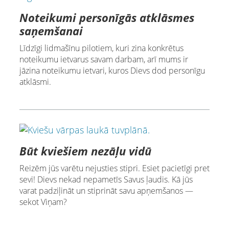
Noteikumi personīgās atklāsmes
saņemšanai
Līdzīgi lidmašīnu pilotiem, kuri zina konkrētus
noteikumu ietvarus savam darbam, arī mums ir
jāzina noteikumu ietvari, kuros Dievs dod personīgu
atklāsmi.
Būt kviešiem nezāļu vidū
Reizēm jūs varētu nejusties stipri. Esiet pacietīgi pret
sevi! Dievs nekad nepametīs Savus ļaudis. Kā jūs
varat padziļināt un stiprināt savu apņemšanos —
sekot Viņam?