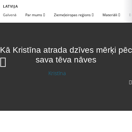
LATVIJA
Galvenā
Par mums
Ziemeļeiropas reģions
Materiāli
B
Kā Kristīna atrada dzīves mērķi pēc
sava tēva nāves
Kā Kristīna atrada dzīves mērķi pēc sava tēva
nāves
Lejupielādēt video