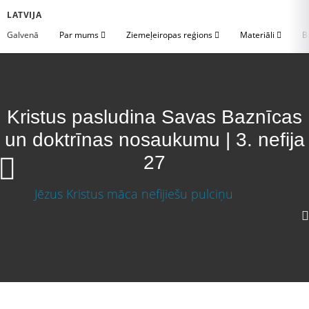
LATVIJA
Galvenā
Par mums
Ziemeļeiropas reģions
Materiāli
B
Kristus pasludina Savas Baznīcas
un doktrīnas nosaukumu | 3. nefija
27
Kristus pasludina Savas Baznīcas un doktrīnas
nosaukumu | 3. nefija 27
Lejupielādēt video