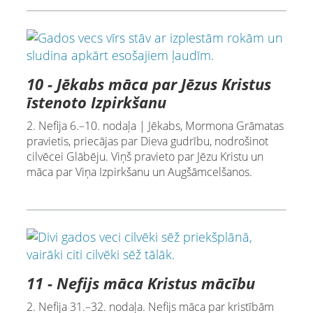
10 - Jēkabs māca par Jēzus Kristus
īstenoto Izpirkšanu
2. Nefija 6.–10. nodaļa | Jēkabs, Mormona Grāmatas
pravietis, priecājas par Dieva gudrību, nodrošinot
cilvēcei Glābēju. Viņš pravieto par Jēzu Kristu un
māca par Viņa Izpirkšanu un Augšāmcelšanos.
11 - Nefijs māca Kristus mācību
2. Nefija 31.–32. nodaļa. Nefijs māca par kristībām