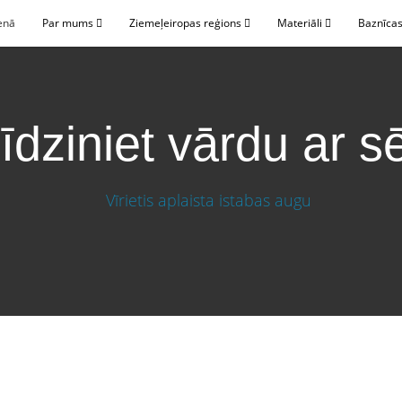
enā
Par mums
Ziemeļeiropas reģions
Materiāli
Baznīcas
īdziniet vārdu ar s
klu