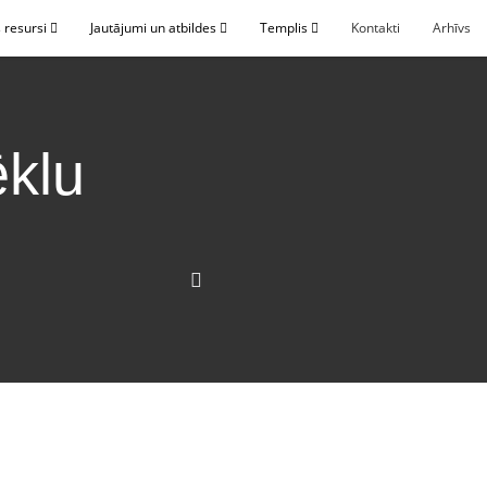
 resursi
Jautājumi un atbildes
Templis
Kontakti
Arhīvs
ēklu