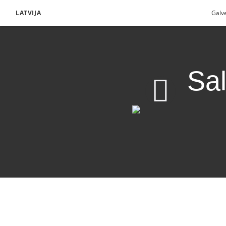
LATVIJA
Galv
Sal
Salīdziniet vārdu ar sē
Lejupielādēt video