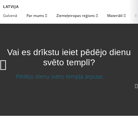
LATVIJA
Galvenā
Par mums
Ziemeļeiropas reģions
Materiāli
B
Vai es drīkstu ieiet pēdējo dienu
svēto templī?
Vai es drīkstu ieiet pēdējo dienu svēto templī?
Lejupielādēt video