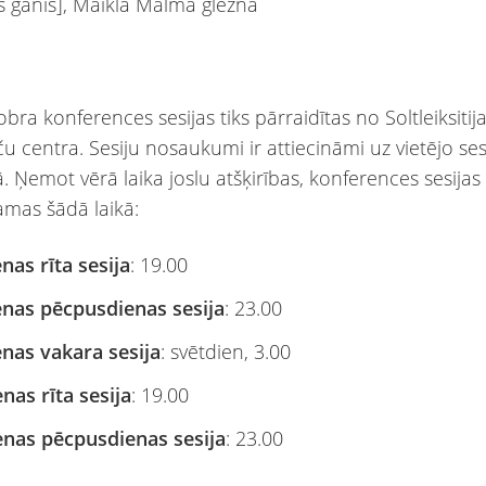
tobra konferences sesijas tiks pārraidītas no Soltleiksitij
u centra. Sesiju nosaukumi ir attiecināmi uz vietējo sesi
ā. Ņemot vērā laika joslu atšķirības, konferences sesijas 
amas šādā laikā:
nas rīta sesija
: 19.00
enas pēcpusdienas sesija
: 23.00
enas vakara sesija
: svētdien, 3.00
nas rīta sesija
: 19.00
enas pēcpusdienas sesija
: 23.00