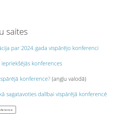
u saites
cija par 2024. gada vispārējo konferenci
t iepriekšējās konferences
vispārējā konference?
(angļu valodā)
 kā sagatavoties dalībai vispārējā konferencē
nference