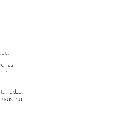
odu.
ikonas
titru
tā, lūdzu,
t taustiņu