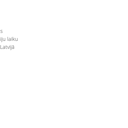
as
ju laiku
Latvijā