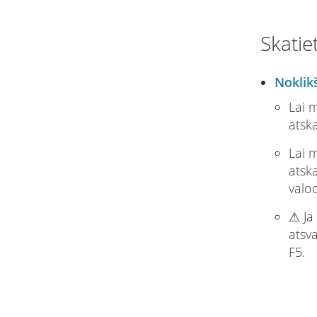
Skatie
Noklikš
Lai 
atska
Lai 
atska
valo
⚠ Ja 
atsva
F5.