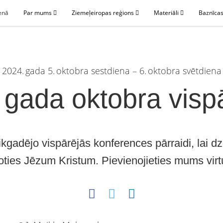
enā
Par mums
Ziemeļeiropas reģions
Materiāli
Baznīcas
2024. gada 5. oktobra sestdiena – 6. oktobra svētdiena
. gada oktobra visp
z ikgadējo vispārējās konferences pārraidi, lai 
coties Jēzum Kristum. Pievienojieties mums vi