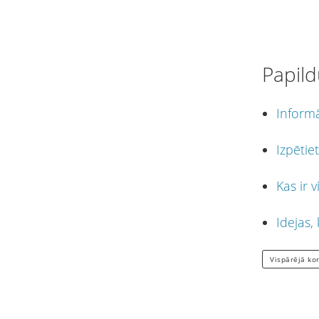
Papild
Informā
Izpētie
Kas ir 
Idejas,
Vispārējā ko