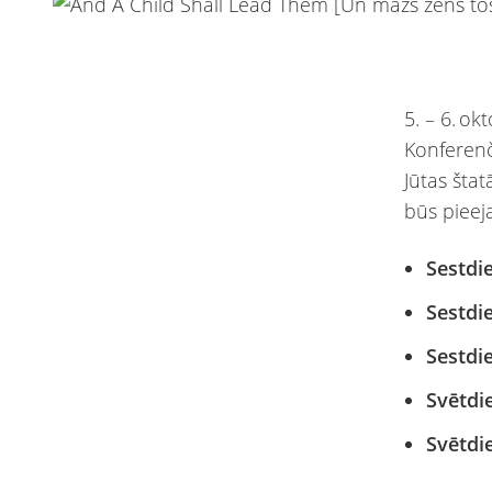
5. – 6. ok
Konferenč
Jūtas štat
būs pieej
Sestdie
Sestdi
Sestdi
Svētdie
Svētdi