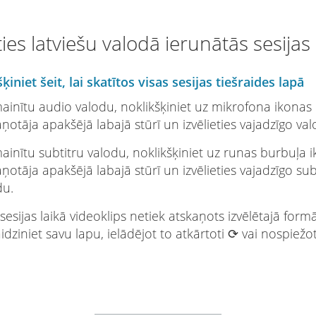
ties latviešu valodā ierunātās sesijas
ķiniet šeit, lai skatītos visas sesijas tiešraides lapā
mainītu audio valodu, noklikšķiniet uz mikrofona ikonas
ņotāja apakšējā labajā stūrī un izvēlieties vajadzīgo val
mainītu subtitru valodu, noklikšķiniet uz runas burbuļa 
ņotāja apakšējā labajā stūrī un izvēlieties vajadzīgo sub
du.
sesijas laikā videoklips netiek atskaņots izvēlētajā formā
idziniet savu lapu, ielādējot to atkārtoti ⟳ vai nospiežo