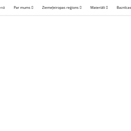
enā
Par mums
Ziemeļeiropas reģions
Materiāli
Baznīcas