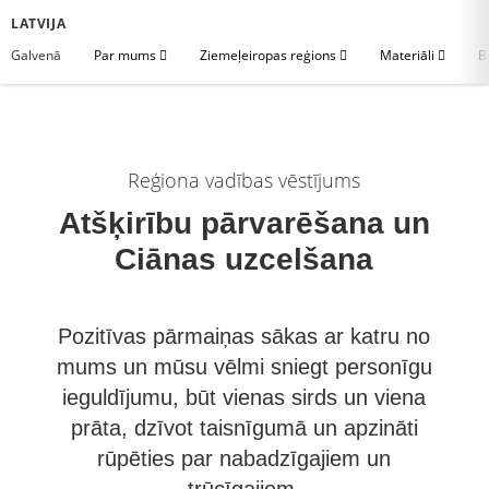
LATVIJA
Galvenā
Par mums
Ziemeļeiropas reģions
Materiāli
B
Reģiona vadības vēstījums
Atšķirību pārvarēšana un
Ciānas uzcelšana
Pozitīvas pārmaiņas sākas ar katru no
mums un mūsu vēlmi sniegt personīgu
ieguldījumu, būt vienas sirds un viena
prāta, dzīvot taisnīgumā un apzināti
rūpēties par nabadzīgajiem un