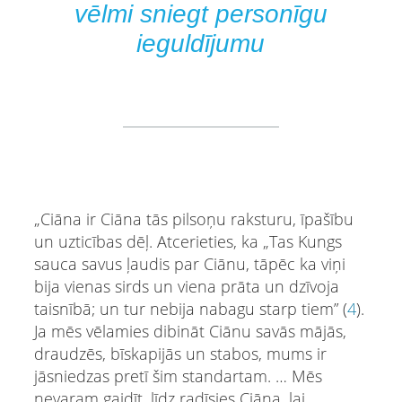
vēlmi sniegt personīgu
ieguldījumu
„Ciāna ir Ciāna tās pilsoņu raksturu, īpašību
un uzticības dēļ. Atcerieties, ka „Tas Kungs
sauca savus ļaudis par Ciānu, tāpēc ka viņi
bija vienas sirds un viena prāta un dzīvoja
taisnībā; un tur nebija nabagu starp tiem” (
4
).
Ja mēs vēlamies dibināt Ciānu savās mājās,
draudzēs, bīskapijās un stabos, mums ir
jāsniedzas pretī šim standartam. … Mēs
nevaram gaidīt, līdz radīsies Ciāna, lai