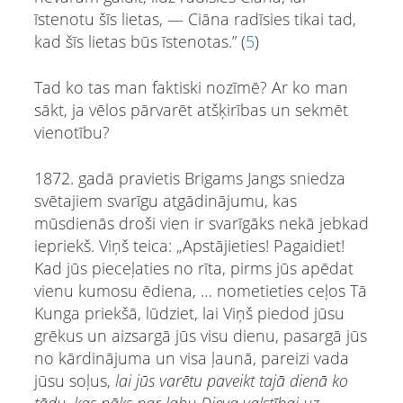
īstenotu šīs lietas, — Ciāna radīsies tikai tad,
kad šīs lietas būs īstenotas.” (
5
)
Tad ko tas man faktiski nozīmē? Ar ko man
sākt, ja vēlos pārvarēt atšķirības un sekmēt
vienotību?
1872. gadā pravietis Brigams Jangs sniedza
svētajiem svarīgu atgādinājumu, kas
mūsdienās droši vien ir svarīgāks nekā jebkad
iepriekš. Viņš teica: „Apstājieties! Pagaidiet!
Kad jūs pieceļaties no rīta, pirms jūs apēdat
vienu kumosu ēdiena, … nometieties ceļos Tā
Kunga priekšā, lūdziet, lai Viņš piedod jūsu
grēkus un aizsargā jūs visu dienu, pasargā jūs
no kārdinājuma un visa ļaunā, pareizi vada
jūsu soļus,
lai jūs varētu paveikt tajā dienā ko