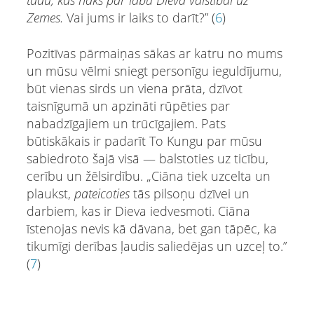
tādu, kas nāks par labu Dieva valstībai uz
Zemes.
Vai jums ir laiks to darīt?” (
6
)
Pozitīvas pārmaiņas sākas ar katru no mums
un mūsu vēlmi sniegt personīgu ieguldījumu,
būt vienas sirds un viena prāta, dzīvot
taisnīgumā un apzināti rūpēties par
nabadzīgajiem un trūcīgajiem. Pats
būtiskākais ir padarīt To Kungu par mūsu
sabiedroto šajā visā — balstoties uz ticību,
cerību un žēlsirdību. „Ciāna tiek uzcelta un
plaukst,
pateicoties
tās pilsoņu dzīvei un
darbiem, kas ir Dieva iedvesmoti. Ciāna
īstenojas nevis kā dāvana, bet gan tāpēc, ka
tikumīgi derības ļaudis saliedējas un uzceļ to.”
(
7
)