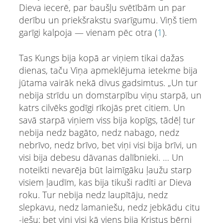
Dieva iecerē, par baušļu svētībām un par
derību un priekšrakstu svarīgumu. Viņš tiem
garīgi kalpoja — vienam pēc otra (
1
).
Tas Kungs bija kopā ar viņiem tikai dažas
dienas, taču Viņa apmeklējuma ietekme bija
jūtama vairāk nekā divus gadsimtus. „Un tur
nebija strīdu un domstarpību viņu starpā, un
katrs cilvēks godīgi rīkojās pret citiem. Un
savā starpā viņiem viss bija kopīgs, tādēļ tur
nebija nedz bagāto, nedz nabago, nedz
nebrīvo, nedz brīvo, bet viņi visi bija brīvi, un
visi bija debesu dāvanas dalībnieki. … Un
noteikti nevarēja būt laimīgāku ļaužu starp
visiem ļaudīm, kas bija tikuši radīti ar Dieva
roku. Tur nebija nedz laupītāju, nedz
slepkavu, nedz lamaniešu, nedz jebkādu citu
-iešu; bet viņi visi kā viens bija Kristus bērni