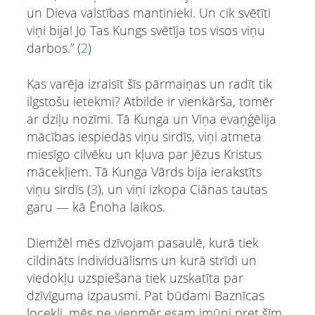
un Dieva valstības mantinieki. Un cik svētīti
viņi bija! Jo Tas Kungs svētīja tos visos viņu
darbos.” (
2
)
Kas varēja izraisīt šīs pārmaiņas un radīt tik
ilgstošu ietekmi? Atbilde ir vienkārša, tomēr
ar dziļu nozīmi. Tā Kunga un Viņa evaņģēlija
mācības iespiedās viņu sirdīs, viņi atmeta
miesīgo cilvēku un kļuva par Jēzus Kristus
mācekļiem. Tā Kunga Vārds bija ierakstīts
viņu sirdīs (
3
), un viņi izkopa Ciānas tautas
garu — kā Ēnoha laikos.
Diemžēl mēs dzīvojam pasaulē, kurā tiek
cildināts individuālisms un kurā strīdi un
viedokļu uzspiešana tiek uzskatīta par
dzīvīguma izpausmi. Pat būdami Baznīcas
locekļi, mēs ne vienmēr esam imūni pret šīm