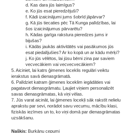
d. Kas dara jūs laimīgus?
e. Ko jūs esat pieredzējuši?
f. Kādi izaicinājumi jums šobrīd jāpārvar? 
g. Kā jūs tiecaties pēc Tā Kunga palīdzības, lai 
šos izaicinājumus pārvarētu?
h. Kādas garīga rakstura pieredzes jums ir 
bijušas?
i. Kādās jaukās aktivitātēs vai pasākumos jūs 
esat piedalījušies? Ar ko kopā un ar kādu mērķi? 
j. Ko jūs vēlētos, lai jūsu bērni zina par saviem 
vecvecākiem vai vecvecvecākiem?
5. Aiciniet, lai katrs ģimenes loceklis regulāri veiktu 
ierakstus savā dienasgrāmatā.
6. Palīdziet katram ģimenes loceklim iegādāties vai 
pagatavot dienasgrāmatu. Ļaujiet viņiem personalizēt 
savas dienasgrāmatas, kā viņi vēlas.
7. Jūs varat aicināt, lai ģimenes locekļi sāk rakstīt nelielu 
aprakstu par sevi, norādot savu vecumu, mācību klasi, 
fiziskās iezīmes un to, ko viņi domā par dienasgrāmatas 
uzsākšanu.
Našķis: 
Burkānu cepumi