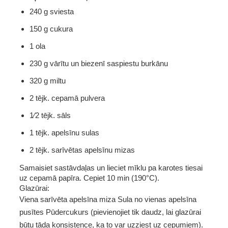
240 g sviesta
150 g cukura
1 ola
230 g vārītu un biezenī saspiestu burkānu
320 g miltu
2 tējk. cepamā pulvera
1⁄2 tējk. sāls
1 tējk. apelsīnu sulas
2 tējk. sarīvētas apelsīnu mizas
Samaisiet sastāvdaļas un lieciet mīklu pa karotes tiesai 
uz cepamā papīra. Cepiet 10 min (190°C).
Glazūrai:
Viena sarīvēta apelsīna miza Sula no vienas apelsīna 
pusītes Pūdercukurs (pievienojiet tik daudz, lai glazūrai 
būtu tāda konsistence, ka to var uzziest uz cepumiem).