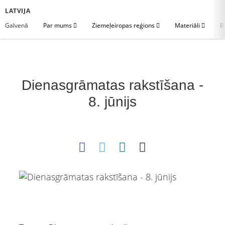
LATVIJA
Galvenā
Par mums
Ziemeļeiropas reģions
Materiāli
B
Dienasgrāmatas rakstīšana -
8. jūnijs