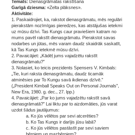
Temats: 
Dienasgrāmatas rakstīšana
Garīgā dziesma:
 «Zelta plāksnes».
Aktivitāte: 
1. Paskaidrojiet, ka, rakstot dienasgrāmatu, mēs regulāri 
pierakstām nozīmīgas pieredzes, kas atstājušas ietekmi 
uz mūsu dzīvi. Tas Kungs caur praviešiem katram no 
mums pavēl rakstīt dienasgrāmatu. Pierakstot savas 
nodarbes un jūtas, mēs varam daudz skaidrāk saskatīt, 
kā Tas Kungs ietekmē mūsu dzīvi.
2. Pavaicājiet: „Kādēļ jums vajadzētu rakstīt 
dienasgrāmatu?”
3. Nolasiet, ko teicis prezidents Spensers V. Kimbals: 
„Tie, kuri raksta dienasgrāmatu, daudz ticamāk 
atminēsies par To Kungu savā ikdienas dzīvē.” 
(„President Kimball Speaks Out on Personal Journals”, 
New Era, 1980. g. dec., 27. lpp.) 
4. Pavaicājiet: „Par ko jums vajadzētu rakstīt savā 
dienasgrāmatā?” Lai liktu par to aizdomāties, jūs varat 
uzdot šādus jautājumus:
a. Ko jūs vēlētos par sevi atcerēties?
b. Ko Tas Kungs ir darījis jūsu labā?
c. Ko jūs vēlētos pastāstīt par sevi saviem 
bērniem un mazbērniem?