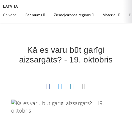
LATVIJA
Galvenā
Par mums
Ziemeļeiropas reģions
Materiāli
B
Kā es varu būt garīgi
aizsargāts? - 19. oktobris