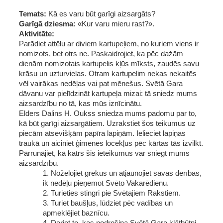
Temats: 
Kā es varu būt garīgi aizsargāts?
Garīgā dziesma:
 «Kur varu mieru rast?».
Aktivitāte:
Parādiet attēlu ar diviem kartupeļiem, no kuriem viens ir 
nomizots, bet otrs ne. Paskaidrojiet, ka pēc dažām 
dienām nomizotais kartupelis kļūs mīksts, zaudēs savu 
krāsu un uzturvielas. Otram kartupelim nekas nekaitēs 
vēl vairākas nedēļas vai pat mēnešus. Svētā Gara 
dāvanu var pielīdzināt kartupeļa mizai: tā sniedz mums 
aizsardzību no tā, kas mūs iznīcinātu. 
Elders Dalins H. Oukss sniedza mums padomu par to, 
kā būt garīgi aizsargātiem. Uzrakstiet šos teikumus uz 
piecām atsevišķām papīra lapiņām. Ielieciet lapiņas 
traukā un aiciniet ģimenes locekļus pēc kārtas tās izvilkt. 
Pārrunājiet, kā katrs šis ieteikumus var sniegt mums 
aizsardzību.
1. Nožēlojiet grēkus un atjaunojiet savas derības, 
ik nedēļu pieņemot Svēto Vakarēdienu.
2. Turieties stingri pie Svētajiem Rakstiem.
3. Turiet baušļus, lūdziet pēc vadības un 
apmeklējiet baznīcu.
4. Dariet to, kas nodrošina Svētā Gara klātbūtni.