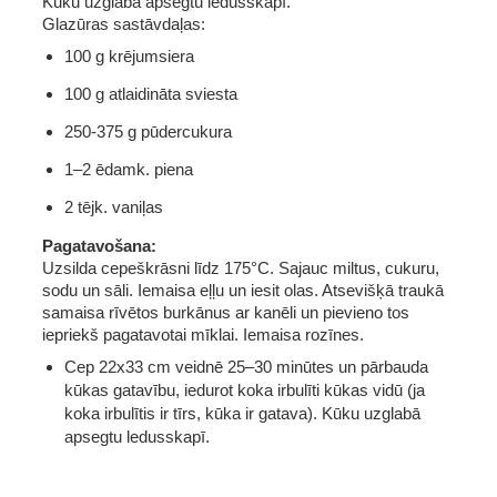
Kūku uzglabā apsegtu ledusskapī.
Glazūras sastāvdaļas:
100 g krējumsiera
100 g atlaidināta sviesta
250-375 g pūdercukura
1–2 ēdamk. piena
2 tējk. vaniļas
Pagatavošana:
Uzsilda cepeškrāsni līdz 175°C. Sajauc miltus, cukuru, 
sodu un sāli. Iemaisa eļļu un iesit olas. Atsevišķā traukā 
samaisa rīvētos burkānus ar kanēli un pievieno tos 
iepriekš pagatavotai mīklai. Iemaisa rozīnes. 
Cep 22x33 cm veidnē 25–30 minūtes un pārbauda 
kūkas gatavību, iedurot koka irbulīti kūkas vidū (ja 
koka irbulītis ir tīrs, kūka ir gatava). Kūku uzglabā 
apsegtu ledusskapī.