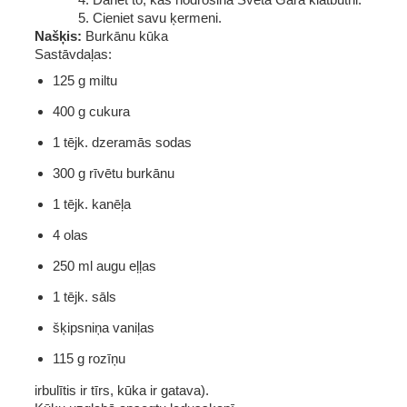
5. Cieniet savu ķermeni.
Našķis: 
Burkānu kūka 
Sastāvdaļas:
125 g miltu
400 g cukura
1 tējk. dzeramās sodas
300 g rīvētu burkānu
1 tējk. kanēļa
4 olas
250 ml augu eļļas
1 tējk. sāls
šķipsniņa vaniļas
115 g rozīņu
irbulītis ir tīrs, kūka ir gatava). 