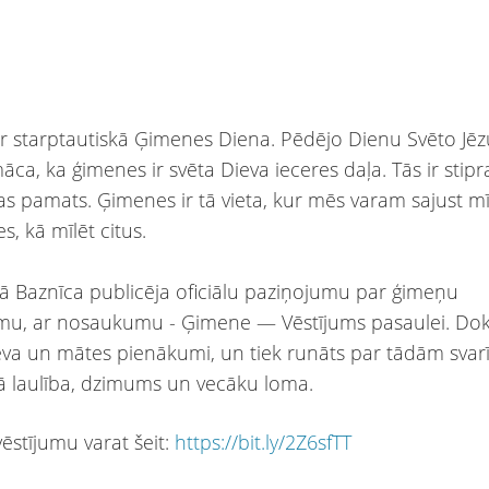
 ir starptautiskā Ģimenes Diena. Pēdējo Dienu Svēto Jēz
ca, ka ģimenes ir svēta Dieva ieceres daļa. Tās ir stipr
as pamats. Ģimenes ir tā vieta, kur mēs varam sajust mī
s, kā mīlēt citus.
ā Baznīca publicēja oficiālu paziņojumu par ģimeņu
mu, ar nosaukumu - Ģimene — Vēstījums pasaulei. D
i tēva un mātes pienākumi, un tiek runāts par tādām sva
 laulība, dzimums un vecāku loma.
 vēstījumu varat šeit:
https://bit.ly/2Z6sfTT