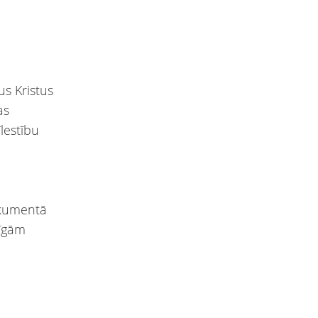
us Kristus
as
lestību
okumentā
rīgām