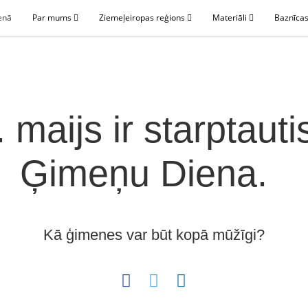
enā
Par mums
Ziemeļeiropas reģions
Materiāli
Baznīcas
. maijs ir starptauti
Ģimeņu Diena.
Kā ģimenes var būt kopā mūžīgi?