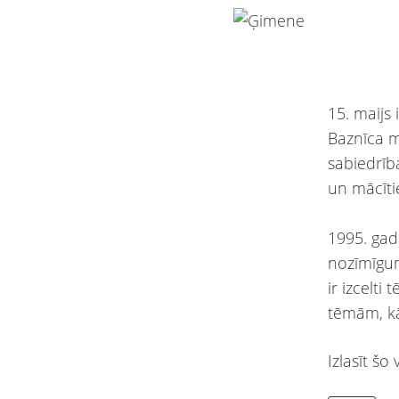
15. maijs
Baznīca mā
sabiedrīb
un mācītie
1995. gad
nozīmīgu
ir izcelt
tēmām, kā
Izlasīt šo