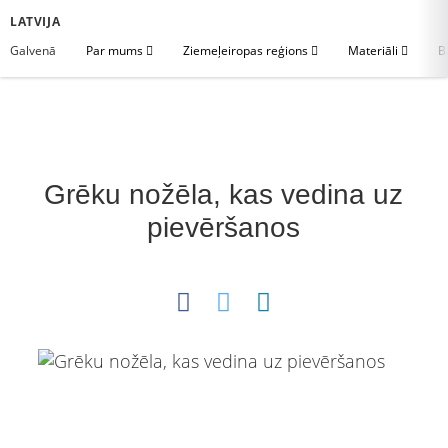
LATVIJA
Galvenā
Par mums
Ziemeļeiropas reģions
Materiāli
B
Grēku nožēla, kas vedina uz
pievēršanos