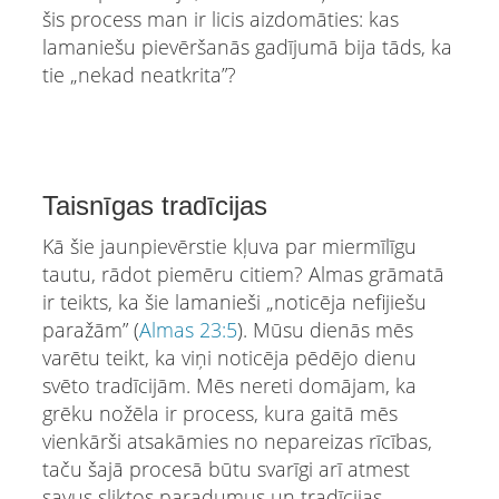
šis process man ir licis aizdomāties: kas
lamaniešu pievēršanās gadījumā bija tāds, ka
tie „nekad neatkrita”?
Taisnīgas tradīcijas
Kā šie jaunpievērstie kļuva par miermīlīgu
tautu, rādot piemēru citiem? Almas grāmatā
ir teikts, ka šie lamanieši „noticēja nefijiešu
paražām” (
Аlmas 23:5
). Mūsu dienās mēs
varētu teikt, ka viņi noticēja pēdējo dienu
svēto tradīcijām. Mēs nereti domājam, ka
grēku nožēla ir process, kura gaitā mēs
vienkārši atsakāmies no nepareizas rīcības,
taču šajā procesā būtu svarīgi arī atmest
savus sliktos paradumus un tradīcijas,