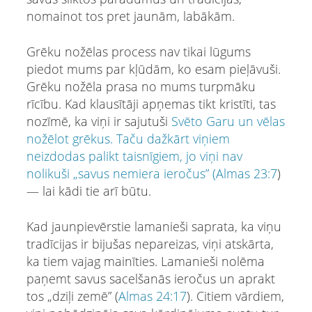
nomainot tos pret jaunām, labākām.
Grēku nožēlas process nav tikai lūgums
piedot mums par kļūdām, ko esam pieļāvuši.
Grēku nožēla prasa no mums turpmāku
rīcību. Kad klausītāji apņemas tikt kristīti, tas
nozīmē, ka viņi ir sajutuši
Svēto Garu un vēlas
nožēlot grēkus. Taču dažkārt viņiem
neizdodas palikt taisnīgiem, jo viņi nav
nolikuši „savus nemiera ieročus” (
Аlmas 23:7
)
— lai kādi tie arī būtu.
Kad jaunpievērstie lamanieši saprata, ka viņu
tradīcijas ir bijušas nepareizas, viņi atskārta,
ka tiem vajag mainīties. Lamanieši nolēma
paņemt savus sacelšanās ieročus un aprakt
tos „dziļi zemē” (
Аlmas 24:17
). Citiem vārdiem,