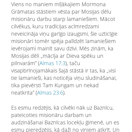
Viens no maniem mīļākajiem Mormona
Grāmatas stāstiem vēsta par Mosijas dēlu
misionāru darbu starp lamaniešiem. Mācot
cilvēkus, kuru tradīcijas acīmredzami
neveicināja viņu garīgo izaugsmi, šie uzticīgie
misionāri tomēr spēja palīdzēt lamaniešiem
ievērojami mainīt savu dzīvi. Мēs zinām, ka
Mosijas dēli „mācīja ar Dieva spēku un
pilnvarām” (
Аlmas 17:3
), taču
visapbrīnojamākais šajā stāstā ir tas, ka „visi
tie lamanieši, kas noticēja viņu sludināšanai,
tika pievērsti Tam Kungam un nekad
neatkrita” (
Аlmas 23:6
).
Es esmu redzējis, kā cilvēki nāk uz Baznīcu,
pateicoties misionāru darbam un
audzināšanai Baznīcas locekļu ģimenē, un es
esmu pieredzējis, kā daži no viņiem atkrīt. Un