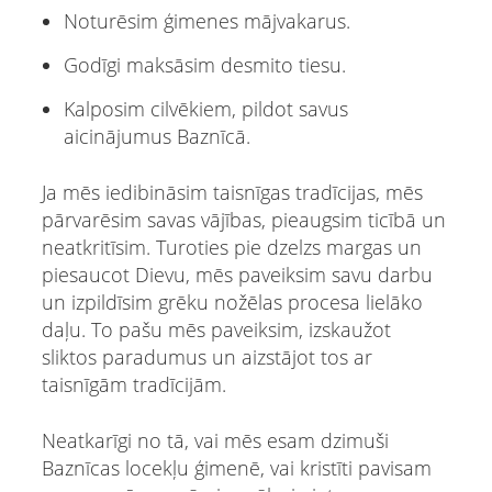
Noturēsim ģimenes mājvakarus.
Godīgi maksāsim desmito tiesu.
Kalposim cilvēkiem, pildot savus
aicinājumus Baznīcā.
Ja mēs iedibināsim taisnīgas tradīcijas, mēs
pārvarēsim savas vājības, pieaugsim ticībā un
neatkritīsim. Turoties pie dzelzs margas un
piesaucot Dievu, mēs paveiksim savu darbu
un izpildīsim grēku nožēlas procesa lielāko
daļu. To pašu mēs paveiksim, izskaužot
sliktos paradumus un aizstājot tos ar
taisnīgām tradīcijām.
Neatkarīgi no tā, vai mēs esam dzimuši
Baznīcas locekļu ģimenē, vai kristīti pavisam