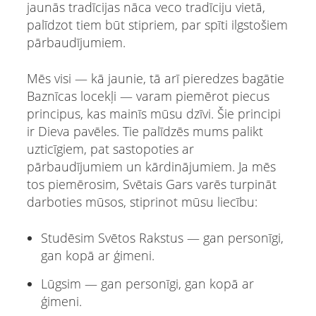
jaunās tradīcijas nāca veco tradīciju vietā,
palīdzot tiem būt stipriem, par spīti ilgstošiem
pārbaudījumiem.
Mēs visi — kā jaunie, tā arī pieredzes bagātie
Baznīcas locekļi — varam piemērot piecus
principus, kas mainīs mūsu dzīvi. Šie principi
ir Dieva pavēles. Tie palīdzēs mums palikt
uzticīgiem, pat sastopoties ar
pārbaudījumiem un kārdinājumiem. Ja mēs
tos piemērosim, Svētais Gars varēs turpināt
darboties mūsos, stiprinot mūsu liecību:
Studēsim Svētos Rakstus — gan personīgi,
gan kopā ar ģimeni.
Lūgsim — gan personīgi, gan kopā ar
ģimeni.