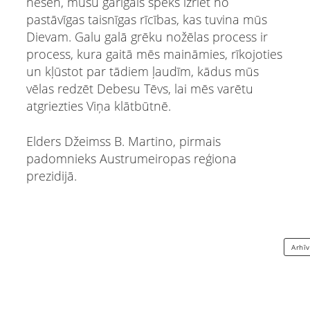
nesen, mūsu garīgais spēks izriet no
pastāvīgas taisnīgas rīcības, kas tuvina mūs
Dievam. Galu galā grēku nožēlas process ir
process, kura gaitā mēs maināmies, rīkojoties
un kļūstot par tādiem ļaudīm, kādus mūs
vēlas redzēt Debesu Tēvs, lai mēs varētu
atgriezties Viņa klātbūtnē.
Elders Džeimss B. Martino, pirmais
padomnieks Austrumeiropas reģiona
prezidijā.
Arhī