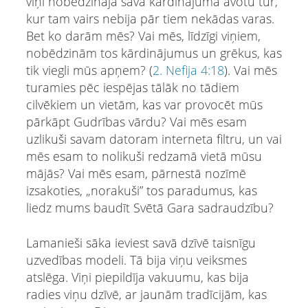
viņi nobēdzināja sava kārdinājuma avotu tur,
kur tam vairs nebija pār tiem nekādas varas.
Bet ko darām mēs? Vai mēs, līdzīgi viņiem,
nobēdzinām tos kārdinājumus un grēkus, kas
tik viegli mūs apņem? (
2. Nefija 4:18
). Vai mēs
turamies pēc iespējas tālāk no tādiem
cilvēkiem un vietām, kas var provocēt mūs
pārkāpt Gudrības vārdu? Vai mēs esam
uzlikuši savam datoram interneta filtru, un vai
mēs esam to nolikuši redzamā vietā mūsu
mājās? Vai mēs esam, pārnestā nozīmē
izsakoties, „norakuši” tos paradumus, kas
liedz mums baudīt Svētā Gara sadraudzību?
Lamanieši sāka ieviest savā dzīvē taisnīgu
uzvedības modeli. Tā bija viņu veiksmes
atslēga. Viņi piepildīja vakuumu, kas bija
radies viņu dzīvē, ar jaunām tradīcijām, kas