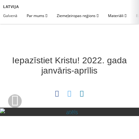
LATVIJA
Galvenā
Par mums
Ziemeļeiropas reģions
Materiāli
B
Iepazīstiet Kristu! 2022. gada
janvāris-aprīlis