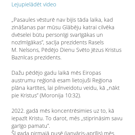
Lejupielādēt video
„Pasaules vēsturē nav bijis tāda laika, kad
zināšanas par mūsu Glābēju katrai cilvēka
dvēselei būtu personīgi svarīgākas un
nozīmīgākas”, sacīja prezidents Rasels
M. Nelsons, Pēdējo Dienu Svēto Jēzus Kristus
Baznīcas prezidents.
Dažu pēdējo gadu laikā mēs Eiropas
austrumu reģionā esam lietojuši Reģiona
plāna kartītes, lai pilnveidotu veidu, kā „nākt
pie Kristus” (Moronija 10:32).
2022. gadā mēs koncentrēsimies uz to, kā
iepazīt Kristu. To darot, mēs „stiprināsim savu
garīgo pamatu”.
Šī gada pirmajā pusē (janvāris-aprīlis) mēs