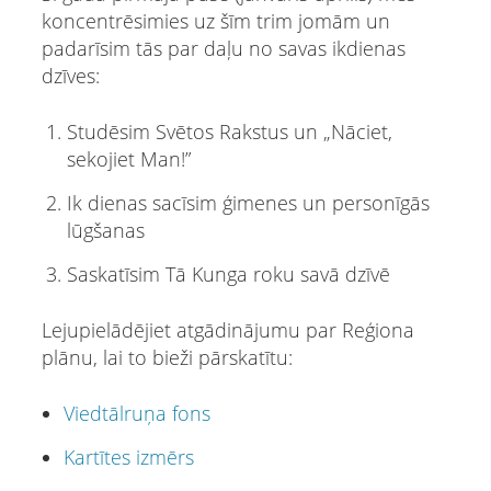
koncentrēsimies uz šīm trim jomām un
padarīsim tās par daļu no savas ikdienas
dzīves:
Studēsim Svētos Rakstus un „Nāciet,
sekojiet Man!”
Ik dienas sacīsim ģimenes un personīgās
lūgšanas
Saskatīsim Tā Kunga roku savā dzīvē
Lejupielādējiet atgādinājumu par Reģiona
plānu, lai to bieži pārskatītu:
Viedtālruņa fons
Kartītes izmērs