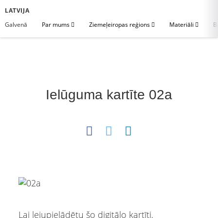
LATVIJA
Galvenā
Par mums
Ziemeļeiropas reģions
Materiāli
B
Ielūguma kartīte 02a
Lai lejupielādētu šo digitālo kartīti,