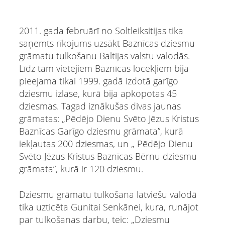
2011. gada februārī no Soltleiksitijas tika
saņemts rīkojums uzsākt Baznīcas dziesmu
grāmatu tulkošanu Baltijas valstu valodās.
Līdz tam vietējiem Baznīcas locekļiem bija
pieejama tikai 1999. gadā izdotā garīgo
dziesmu izlase, kurā bija apkopotas 45
dziesmas. Tagad iznākušas divas jaunas
grāmatas: „Pēdējo Dienu Svēto Jēzus Kristus
Baznīcas Garīgo dziesmu grāmata”, kurā
iekļautas 200 dziesmas, un „ Pēdējo Dienu
Svēto Jēzus Kristus Baznīcas Bērnu dziesmu
grāmata”, kurā ir 120 dziesmu.
Dziesmu grāmatu tulkošana latviešu valodā
tika uzticēta Gunitai Senkānei, kura, runājot
par tulkošanas darbu, teic: „Dziesmu