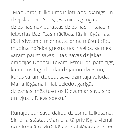
„Manuprāt, tulkojums ir ļoti labs, skanīgs un
dzejisks,” teic Arnis, „Baznīcas garīgās
dziesmas nav parastas dziesmas — tajās ir
ietvertas Baznīcas mācības, tās ir lūgšanas,
tās iedvesmo, mierina, stiprina mūsu ticību,
mudina nožēlot grēkus, tās ir veids, kā mēs
varam paust savas jūtas, savas dziļākās
emocijas Debesu Tēvam. Esmu ļoti pateicīgs,
ka mums tagad ir daudz jaunu dziesmu,
kuras varam dziedāt savā dzimtajā valodā.
Mana lūgšana ir, lai, dziedot garīgās
dziesmas, mēs tuvotos Dievam ar savu sirdi
un izjustu Dieva spēku.”
Runājot par savu dalību dziesmu tulkošanā,
Simona stāsta: „Man bija tā privilēģija vienai
no pirmajām, gluži kā caur atslēgas caurumu,