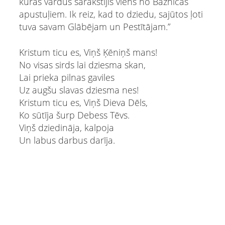
kuras vārdus sarakstījis viens no Baznīcas
apustuļiem. Ik reiz, kad to dziedu, sajūtos ļoti
tuva savam Glābējam un Pestītājam.”
Kristum ticu es, Viņš Ķēniņš mans!
No visas sirds lai dziesma skan,
Lai prieka pilnas gaviles
Uz augšu slavas dziesma nes!
Kristum ticu es, Viņš Dieva Dēls,
Ko sūtīja šurp Debess Tēvs.
Viņš dziedināja, kalpoja
Un labus darbus darīja.