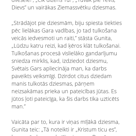
Dievs” un vairākas Ziemassvētku dziesmas.
„Strādājot pie dziesmām, biju spiesta tiekties
pēc lielākas Gara vadības, jo tad tulkošana
veicās iedvesmoti un raiti,” stāsta Gunita,
„Lūdzu katru reizi, kad ķēros klāt tulkošanai.
Tulkošanas procesā vislielāko gandarījumu
sniedza mirklis, kad, izdziedot dziesmu,
Svētais Gars apliecināja man, ka darbs
paveikts veiksmīgi. Dzirdot citus dziedam
manis tulkotās dziesmas, pārņem
neizsakāmas prieka un pateicības jūtas. Es
jūtos ļoti pateicīga, ka šis darbs tika uzticēts
man.”
Vaicāta par to, kura ir viņas mīļākā dziesma,
Gunita teic: „Tā noteikti ir „Kristum ticu es”,