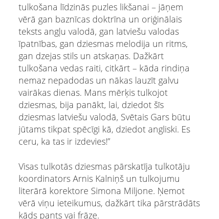
tulkošana līdzinās puzles likšanai – jāņem
vērā gan baznīcas doktrīna un oriģinālais
teksts angļu valodā, gan latviešu valodas
īpatnības, gan dziesmas melodija un ritms,
gan dzejas stils un atskaņas. Dažkārt
tulkošana vedas raiti, citkārt – kāda rindiņa
nemaz nepadodas un nākas lauzīt galvu
vairākas dienas. Mans mērķis tulkojot
dziesmas, bija panākt, lai, dziedot šīs
dziesmas latviešu valodā, Svētais Gars būtu
jūtams tikpat spēcīgi kā, dziedot angliski. Es
ceru, ka tas ir izdevies!”
Visas tulkotās dziesmas pārskatīja tulkotāju
koordinators Arnis Kalniņš un tulkojumu
literārā korektore Simona Miljone. Ņemot
vērā viņu ieteikumus, dažkārt tika pārstrādāts
kāds pants vai frāze.