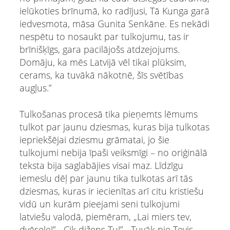
ielūkoties brīnumā, ko radījusi, Tā Kunga garā
iedvesmota, māsa Gunita Senkāne. Es nekādi
nespētu to nosaukt par tulkojumu, tas ir
brīnišķīgs, gara pacilājošs atdzejojums.
Domāju, ka mēs Latvijā vēl tikai plūksim,
cerams, ka tuvākā nākotnē, šīs svētības
augļus.”
Tulkošanas procesā tika pieņemts lēmums
tulkot par jaunu dziesmas, kuras bija tulkotas
iepriekšējai dziesmu grāmatai, jo šie
tulkojumi nebija īpaši veiksmīgi – no oriģinālā
teksta bija saglabājies visai maz. Līdzīgu
iemeslu dēļ par jaunu tika tulkotas arī tās
dziesmas, kuras ir iecienītas arī citu kristiešu
vidū un kurām pieejami seni tulkojumi
latviešu valodā, piemēram, „Lai miers tev,
dvēsele!”, „Cik dižens Tu!”, „Tuvāk pie Tevis,