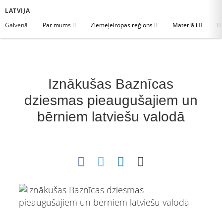
LATVIJA
Galvenā
Par mums
Ziemeļeiropas reģions
Materiāli
B
Iznākušas Baznīcas
dziesmas pieaugušajiem un
bērniem latviešu valodā