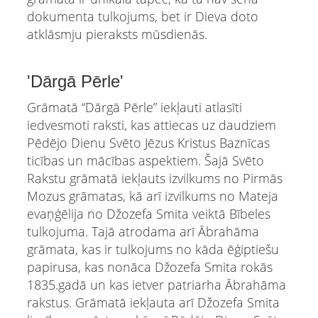
dokumenta tulkojums, bet ir Dieva doto
atklāsmju pieraksts mūsdienās.
'Dārgā Pērle'
Grāmatā “Dārgā Pērle” iekļauti atlasīti
iedvesmoti raksti, kas attiecas uz daudziem
Pēdējo Dienu Svēto Jēzus Kristus Baznīcas
ticības un mācības aspektiem. Šajā Svēto
Rakstu grāmatā iekļauts izvilkums no Pirmās
Mozus grāmatas, kā arī izvilkums no Mateja
evaņģēlija no Džozefa Smita veiktā Bībeles
tulkojuma. Tajā atrodama arī Ābrahāma
grāmata, kas ir tulkojums no kāda ēģiptiešu
papirusa, kas nonāca Džozefa Smita rokās
1835.gadā un kas ietver patriarha Ābrahāma
rakstus. Grāmatā iekļauta arī Džozefa Smita