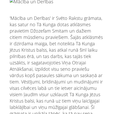
'Mācība un Derības' ir Svēto Rakstu grāmata,
kas satur no Tā Kunga dotas atklāsmes
pravietim Džozefam Smitam un dažiem
citiem mūsdienu praviešiem. Šajās atklāsmēs
ir dzirdama maiga, bet noteikta Tā Kunga
Jēzus Kristus balss, kas atkal runā šinī laiku
pilnības ērā, un tas darbs, kas tajās tiek
uzsākts, ir sagatavojoties Viņa Otrajai
Atnākšanai, izpildot visu seno praviešu
vārdus kopš pasaules sākuma un saskaņā ar
tiem. Vēstījumi, brīdinājumi un mudinājumi ir
visas cilvēces labā un tie ietver aicinājumu
visiem ļaudīm visur uzklausīt Tā Kunga Jēzus
Kristus balsi, kas runā uz tiem viņu laicīgajai
labklājībai un viņu mūžīgajai glābšanai. Šī
grāmata ir unikāla tāpēc, ka tā nav sena