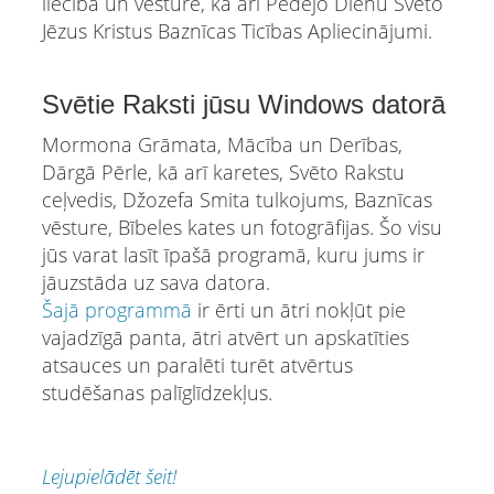
liecība un vēsture, kā arī Pēdējo Dienu Svēto
Jēzus Kristus Baznīcas Ticības Apliecinājumi.
Svētie Raksti jūsu Windows datorā
Mormona Grāmata, Mācība un Derības,
Dārgā Pērle, kā arī karetes, Svēto Rakstu
ceļvedis, Džozefa Smita tulkojums, Baznīcas
vēsture, Bībeles kates un fotogrāfijas. Šo visu
jūs varat lasīt īpašā programā, kuru jums ir
jāuzstāda uz sava datora.
Šajā programmā
ir ērti un ātri nokļūt pie
vajadzīgā panta, ātri atvērt un apskatīties
atsauces un paralēti turēt atvērtus
studēšanas palīglīdzekļus.
Lejupielādēt šeit!