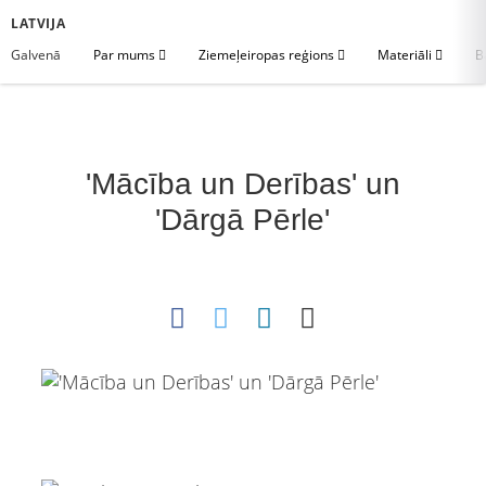
LATVIJA
Galvenā
Par mums
Ziemeļeiropas reģions
Materiāli
B
'Mācība un Derības' un
'Dārgā Pērle'