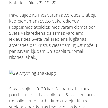
Nolasiet Lūkas 22:19–20.
Pavaicājiet: Kā mēs varam atcerēties Glābēju,
kad pieņemam Svēto Vakarēdienu?
(Iespējamās atbildes: mēs varam domāt par
Svētā Vakarēdiena dziesmas vārdiem;
ieklausīties Svētā Vakarēdiena lūgšanās;
atcerēties par Kristus ciešanām; izjust nožēlu
par savām kļūdām un apsolīt turpmāk
rīkoties labāk.)
Sagatavojiet 10–20 kartīšu pārus, lai katrā
pārī būtu identiskas bildītes. Sajauciet kārtis
un salieciet tās ar bildītēm uz leju. Katrs
spēlētājs pēc kārtas izvēlas divas kārtis,