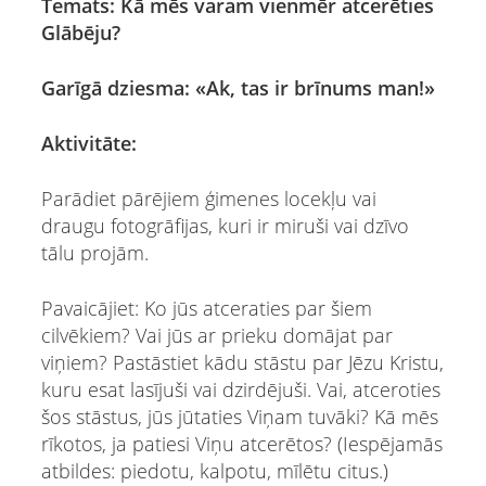
Temats: Kā mēs varam vienmēr atcerēties
Glābēju?
Garīgā dziesma: «Ak, tas ir brīnums man!»
Aktivitāte:
Parādiet pārējiem ģimenes locekļu vai
draugu fotogrāfijas, kuri ir miruši vai dzīvo
tālu projām.
Pavaicājiet: Ko jūs atceraties par šiem
cilvēkiem? Vai jūs ar prieku domājat par
viņiem? Pastāstiet kādu stāstu par Jēzu Kristu,
kuru esat lasījuši vai dzirdējuši. Vai, atceroties
šos stāstus, jūs jūtaties Viņam tuvāki? Kā mēs
rīkotos, ja patiesi Viņu atcerētos? (Iespējamās
atbildes: piedotu, kalpotu, mīlētu citus.)