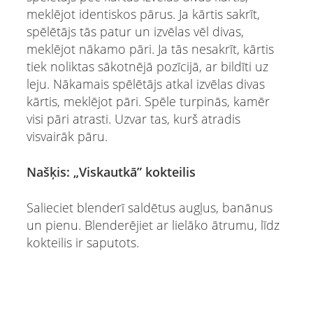
meklējot identiskos pārus. Ja kārtis sakrīt,
spēlētājs tās patur un izvēlas vēl divas,
meklējot nākamo pāri. Ja tās nesakrīt, kārtis
tiek noliktas sākotnējā pozīcijā, ar bildīti uz
leju. Nākamais spēlētājs atkal izvēlas divas
kārtis, meklējot pāri. Spēle turpinās, kamēr
visi pāri atrasti. Uzvar tas, kurš atradis
visvairāk pāru.
Našķis: „Viskautkā” kokteilis
Salieciet blenderī saldētus augļus, banānus
un pienu. Blenderējiet ar lielāko ātrumu, līdz
kokteilis ir saputots.