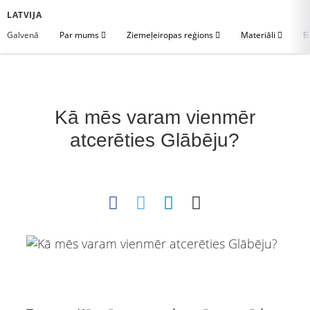
LATVIJA
Galvenā
Par mums
Ziemeļeiropas reģions
Materiāli
B
Kā mēs varam vienmēr
atcerēties Glābēju?