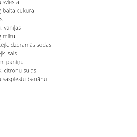
 sviesta
g baltā cukura
as
k. vaniļas
g miltu
 tējk. dzeramās sodas
ējk. sāls
ml paniņu
k. citronu sulas
 g saspiestu banānu