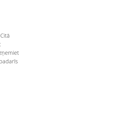
Citā
t
Izņemiet
 padarīs