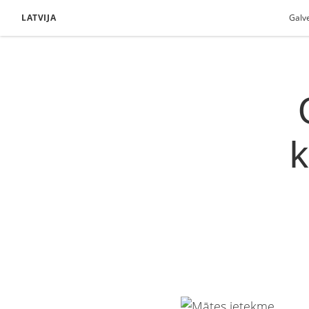
LATVIJA
Galv
k