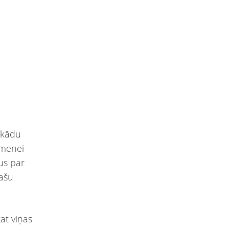
 kādu
imenei
us par
pašu
tat viņas