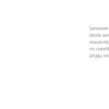
Samaisiet
bļodā sam
ietaukotā
no cepešk
pīrāgu ļot