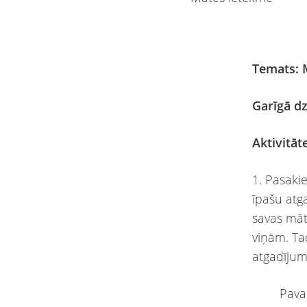
Temats: 
Garīgā d
Aktivitāt
1. Pasaki
īpašu atg
savas māt
viņām. Ta
atgadījum
Pavai