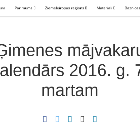
enā
Par mums
Ziemeļeiropas reģions
Materiāli
Baznīcas
Ģimenes mājvakar
alendārs 2016. g. 
martam