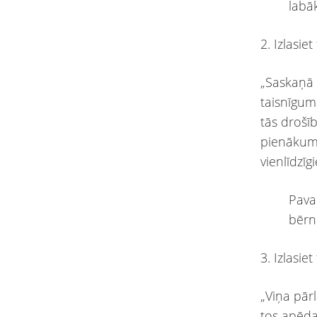
labā
2. Izlasi
„Saskaņā 
taisnīgum
tās drošī
pienākumo
vienlīdzī
Pava
bērn
3. Izlasie
„Viņa pār
tos apēda