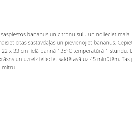
 saspiestos banānus un citronu sulu un nolieciet malā. 
aisiet citas sastāvdaļas un pievienojiet banānus. Cepie
, 22 x 33 cm lielā pannā 135°C temperatūrā 1 stundu. 
rāsns un uzreiz ielieciet saldētavā uz 45 minūtēm. Tas
i mitru.