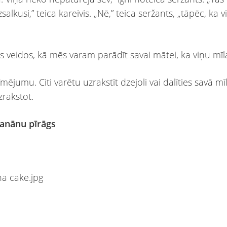
zsalkusi,” teica kareivis. „Nē,” teica seržants, „tāpēc, ka v
ies veidos, kā mēs varam parādīt savai mātei, ka viņu mī
īmējumu. Citi varētu uzrakstīt dzejoli vai dalīties savā mī
zrakstot.
Banānu pīrāgs