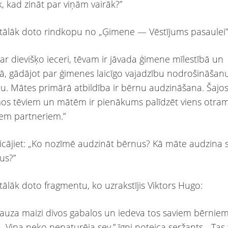
k, kad zināt par viņām vairāk?”
et tālāk doto rindkopu no „Ģimene — Vēstījums pasaulei”
ar dievišķo ieceri, tēvam ir jāvada ģimene mīlestībā un
ā, gādājot par ģimenes laicīgo vajadzību nodrošināšanu
bu. Mātes primārā atbildība ir bērnu audzināšana. Šajos
s tēviem un mātēm ir pienākums palīdzēt viens otra
giem partneriem.”
icājiet: „Ko nozīmē audzināt bērnus? Kā māte audzina 
us?”
t tālāk doto fragmentu, ko uzrakstījis Viktors Hugo:
lauza maizi divos gabalos un iedeva tos saviem bērniem,
. Viņa neko nepaturēja sev,” īgni noteica seržants. „Tas