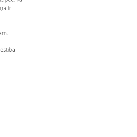
iņa ir
lam.
lestībā