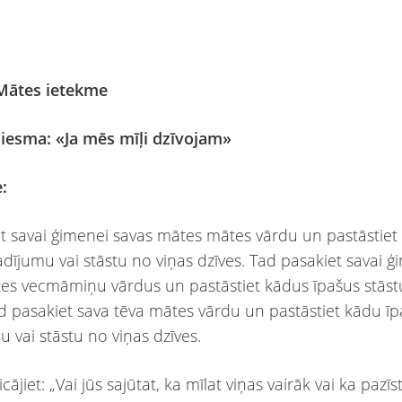
Mātes ietekme
ziesma: «Ja mēs mīļi dzīvojam»
e:
et savai ģimenei savas mātes mātes vārdu un pastāstiet
adījumu vai stāstu no viņas dzīves. Tad pasakiet savai ģ
es vecmāmiņu vārdus un pastāstiet kādus īpašus stāst
d pasakiet sava tēva mātes vārdu un pastāstiet kādu ī
u vai stāstu no viņas dzīves.
cājiet: „Vai jūs sajūtat, ka mīlat viņas vairāk vai ka pazīs