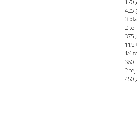
170 g
425 
3 ol
2 tēj
375 
11⁄2
1⁄4 t
360 
2 tēj
​450