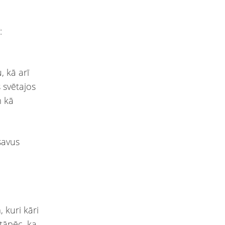
:
, kā arī
 svētajos
m kā
savus
 kuri kāri
 tāpēc, ka