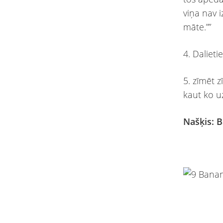
viņa nav i
māte.””
4. Daliet
5. zīmēt z
kaut ko u
Našķis: 