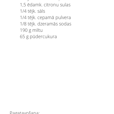
1,5 ēdamk. citronu sulas
1/4 tējk. sāls
1/4 tējk. cepamā pulvera
1/8 tējk. dzeramās sodas
190 g miltu
​65 g pūdercukura
Pagatavošana: