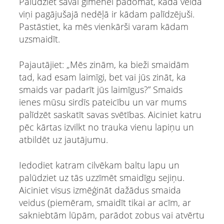
Palūdziet savai ģimenei padomāt, kādā veidā
viņi pagājušajā nedēļā ir kādam palīdzējuši.
Pastāstiet, ka mēs vienkārši varam kādam
uzsmaidīt.
Pajautājiet: „Mēs zinām, ka bieži smaidām
tad, kad esam laimīgi, bet vai jūs zināt, ka
smaids var padarīt jūs laimīgus?” Smaids
ienes mūsu sirdīs pateicību un var mums
palīdzēt saskatīt savas svētības. Aiciniet katru
pēc kārtas izvilkt no trauka vienu lapiņu un
atbildēt uz jautājumu.
Iedodiet katram cilvēkam baltu lapu un
palūdziet uz tās uzzīmēt smaidīgu sejiņu.
Aiciniet visus izmēģināt dažādus smaida
veidus (piemēram, smaidīt tikai ar acīm, ar
sakniebtām lūpām, parādot zobus vai atvērtu