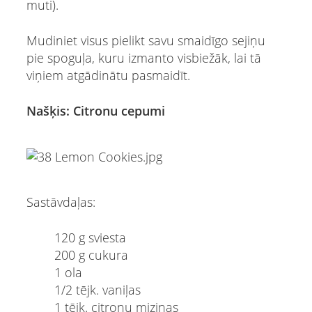
muti).
Mudiniet visus pielikt savu smaidīgo sejiņu
pie spoguļa, kuru izmanto visbiežāk, lai tā
viņiem atgādinātu pasmaidīt.
Našķis: Citronu cepumi
Sastāvdaļas:
120 g sviesta
200 g cukura
1 ola
1/2 tējk. vaniļas
1 tējk. citronu miziņas