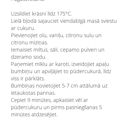
Uzsildiet krāsni līdz 175°C.
Lielā bļodā sajauciet viendabīgā masā sviestu
ar cukuru.
Pievienojiet olu, vaniļu, citronu sulu un
citronu miziņas.
Iemaisiet miltus, sāli, cepamo pulveri un
dzeramo sodu.
Paņemiet mīklu ar karoti, izveidojiet apaļu
bumbiņu un apviļājiet to pūdercukurā, līdz
viss ir pārklāts.
Bumbiņas novietojiet 5-7 cm attālumā uz
ietaukotas pannas.
Cepiet 9 minūtes, apkaisiet vēl ar
pūdercukuru un pirms pasniegšanas 5
minūtes atdzesējiet.