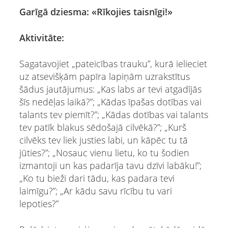
Garīgā dziesma: «Rīkojies taisnīgi!»
Aktivitāte:
Sagatavojiet „pateicības trauku”, kurā ielieciet
uz atsevišķām papīra lapiņām uzrakstītus
šādus jautājumus: „Kas labs ar tevi atgadījās
šīs nedēļas laikā?”; „Kādas īpašas dotības vai
talants tev piemīt?”; „Kādas dotības vai talants
tev patīk blakus sēdošajā cilvēkā?”; „Kurš
cilvēks tev liek justies labi, un kāpēc tu tā
jūties?”; „Nosauc vienu lietu, ko tu šodien
izmantoji un kas padarīja tavu dzīvi labāku!”;
„Ko tu bieži dari tādu, kas padara tevi
laimīgu?”; „Ar kādu savu rīcību tu vari
lepoties?”