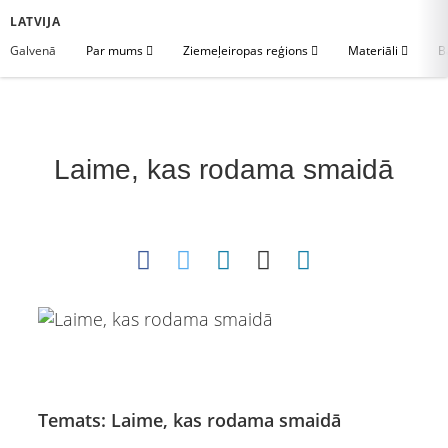
LATVIJA
Galvenā
Par mums
Ziemeļeiropas reģions
Materiāli
B
Laime, kas rodama smaidā
Temats: Laime, kas rodama smaidā