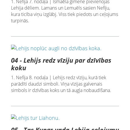
1. Nefija 7. nodaļa | Ismaēla ģimene pievienojas
Lehija dēliem. Lamans un Lemuēls sasien Nefiju,
kura ticība viņu izglābj. Viss tiek piedots un ceļojums
turpinās.
04 - Lehijs redz vīziju par dzīvības
koku
1. Nefija 8. nodaļa | Lehijs redz vīziju, kurā tiek
parādīti daudzi simboli. Viņa vīzijas galvenais
simbols ir dzīvības koks un tā augļa nobaudīšana.
05 - Tas Kungs vada Lehija ceļojumu