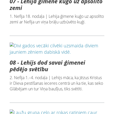
07 - Lehija ģimene kuģo uz apsolīto
zemi
1. Nefija 18. nodaļa | Lehija ģimene kuģo uz apsolīto
zemi ar Nefija un viņa brāļu uzbūvēto kuģi.
08 - Lehijs dod savai ģimenei
pēdējo svētību
2. Nefija 1.–4. nodaļa | Lehijs māca, ka Jēzus Kristus
ir Dieva pestīšanas ieceres centrā un ka tie, kas seko
Glābējam un tur Viņa baušļus, tiks svētīti.