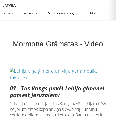
LATVIJA
Galvenā
Par mums
Ziemeļeiropas reģions
Materiāli
B
Mormona Grāmatas - Video
01 - Tas Kungs pavēl Lehija ģimenei
pamest Jeruzalemi
1. Nefija 1.–2. nodaļa | Tas Kungs pavēl Lehijam bēgt
no Jeruzalemes kopā ar viņa sievu Sāriju un viņu
četriem dēliem - Lamanu, Lemuēlu, Samu un Nefiju.