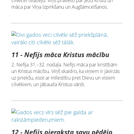
cilvēcei Glābēju. Viņš pravieto par Jēzu Kristu un
māca par Viņa Izpirkšanu un Augšāmcelšanos.
11 - Nefijs māca Kristus mācību
2. Nefija 31.–32. nodaļa. Nefijs māca par kristībām
un Kristus mācību. Viņš skaidro, ka viņiem ir jāvirzās
uz priekšu, esot ar mīlestību pret Dievu un visiem
cilvēkiem, un jābauda Kristus vārdi.
12 - Nefijs pieraksta savu pēdējo