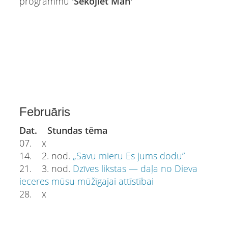
programmu
'Sekojiet Man'
Februāris
Dat. Stundas tēma
07. x
14. 2. nod.
„Savu mieru Es jums dodu”
21. 3. nod.
Dzīves likstas — daļa no Dieva
ieceres mūsu mūžīgajai attīstībai
28. x