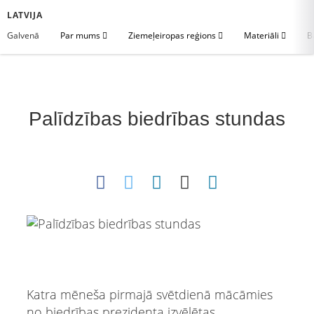
LATVIJA
Galvenā
Par mums
Ziemeļeiropas reģions
Materiāli
B
Palīdzības biedrības stundas
Katra mēneša pirmajā svētdienā mācāmies
no biedrības prezidenta izvēlētas