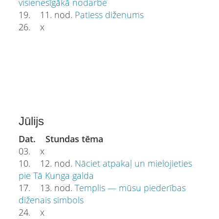
visienesīgākā nodarbe
19. 11. nod.
Patiess diženums
26. x
Jūlijs
Dat. Stundas tēma
03. x
10. 12. nod.
Nāciet atpakaļ un mielojieties
pie Tā Kunga galda
17. 13. nod.
Templis — mūsu piederības
diženais simbols
24. x