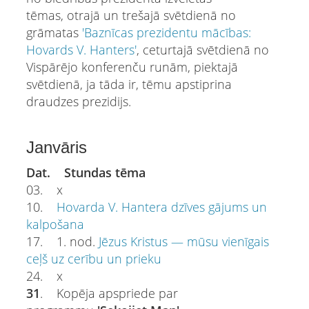
tēmas, otrajā un trešajā svētdienā no
grāmatas
'Baznīcas prezidentu mācības:
Hovards V. Hanters'
, ceturtajā svētdienā no
Vispārējo konferenču runām, piektajā
svētdienā, ja tāda ir, tēmu apstiprina
draudzes prezidijs.
Janvāris
Dat. Stundas tēma
03. x
10.
Hovarda V. Hantera dzīves gājums un
kalpošana
17. 1. nod.
Jēzus Kristus — mūsu vienīgais
ceļš uz cerību un prieku
24. x
31
. Kopēja apspriede par