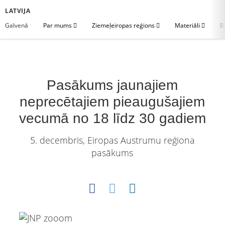
LATVIJA
Galvenā
Par mums
Ziemeļeiropas reģions
Materiāli
B
Pasākums jaunajiem
neprecētajiem pieaugušajiem
vecumā no 18 līdz 30 gadiem
5. decembris, Eiropas Austrumu reģiona
pasākums