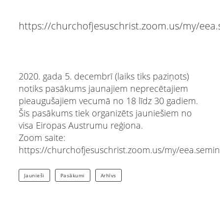
https://churchofjesuschrist.zoom.us/my/eea.
2020. gada 5. decembrī (laiks tiks paziņots)
notiks pasākums jaunajiem neprecētajiem
pieaugušajiem vecumā no 18 līdz 30 gadiem.
Šis pasākums tiek organizēts jauniešiem no
visa Eiropas Austrumu reģiona.
Zoom saite:
https://churchofjesuschrist.zoom.us/my/eea.semina
Jaunieši
Pasākumi
Arhīvs