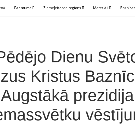
enā
Par mums
Ziemeļeiropas reģions
Materiāli
Baznīcas
Pēdējo Dienu Svēt
zus Kristus Baznī
Augstākā prezidija
emassvētku vēstīj