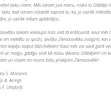
 veltot laiku citiem. Mēs varam just mieru, rodot to Glābēja
r laiks, kad varam vislabāk saprast to, ka, jo vairāk mīlestī
ām, jo vairāk mīlam apkārtējos.
ssvētku laikam ieskaujot mūs visā tā krāšņumā, kaut mēs 
e vīri meklētu to spožo, sevišķo Ziemassvētku zvaigzni, kas 
tot iespēju kalpot līdzcilvēkiem! Kaut mēs visi savā garā vei
ēmi ar maigu, gādīgu sirdi kā mūsu dāvanu Glābējam! Un k
nam un visiem no mums būtu priekpilni Ziemassvētki!
ss S. Monsons
js B. Airings
s F. Uhtdorfs