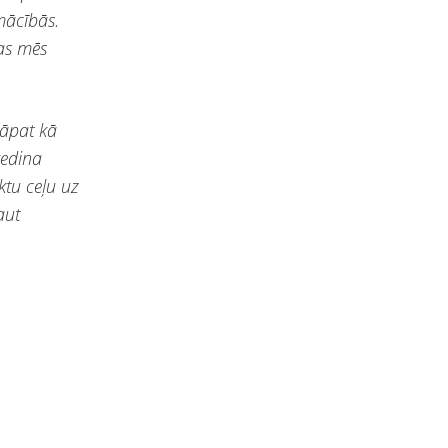
 mācībās.
bas mēs
tāpat kā
vedina
ktu ceļu uz
aut