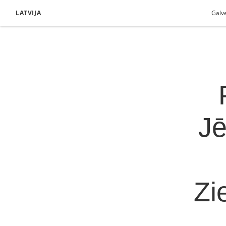
LATVIJA
Galv
Jē
Zi