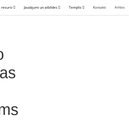
 resursi
Jautājumi un atbildes
Templis
Kontakti
Arhīvs
o
cas
ums