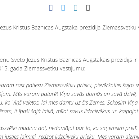
enu Svēto Jēzus Kristus Baznīcas Augstākais prezidijs ir
2015. gada Ziemassvētku vēstījumu:
aram rast patiesu Ziemassvētku prieku, pievēršoties šajos s
ējam. Mēs varam paturēt Viņu savās domās un savā dzīvē, v
, ko Viņš vēlētos, lai mēs darītu uz šīs Zemes. Sekosim Viņa
ram, it īpaši šajā laikā, mīlot savus līdzcilvēkus un kalpojot
assvētki mudina dot, nedomājot par to, ko saņemsim pretī.
 justies laimīgi, redzot līdzcilvēku prieku. Mēs varam aizmi