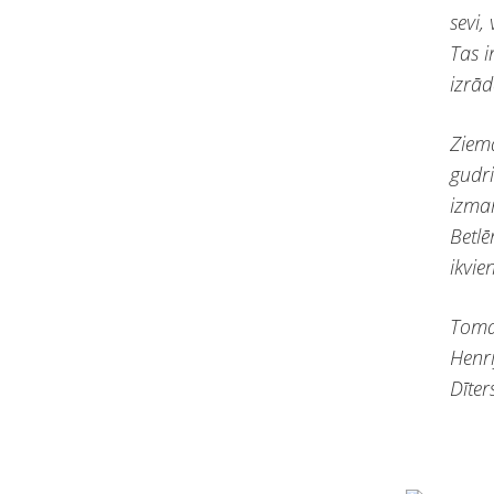
sevi,
Tas i
izrād
Ziema
gudri
izman
Betl
ikvie
Toma
Henri
Dīter