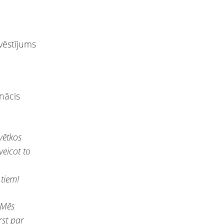
 nācis
vētkos
eicot to
 tiem!
 Mēs
rst par