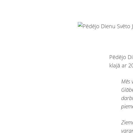
Pēdējo Di
klajā ar 
Mēs v
Glāb
darbu
piemē
Ziem
varam