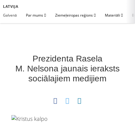
LATVIJA
Galvenā
Par mums
Ziemeļeiropas reģions
Materiāli
B
Prezidenta Rasela
M. Nelsona jaunais ieraksts
sociālajiem medijiem