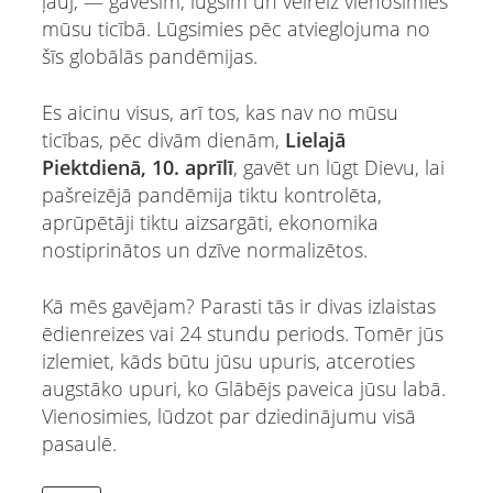
ļauj, — gavēsim, lūgsim un vēlreiz vienosimies
mūsu ticībā. Lūgsimies pēc atvieglojuma no
šīs globālās pandēmijas.
Es aicinu visus, arī tos, kas nav no mūsu
ticības, pēc divām dienām,
Lielajā
Piektdienā, 10. aprīlī
, gavēt un lūgt Dievu, lai
pašreizējā pandēmija tiktu kontrolēta,
aprūpētāji tiktu aizsargāti, ekonomika
nostiprinātos un dzīve normalizētos.
Kā mēs gavējam? Parasti tās ir divas izlaistas
ēdienreizes vai 24 stundu periods. Tomēr jūs
izlemiet, kāds būtu jūsu upuris, atceroties
augstāko upuri, ko Glābējs paveica jūsu labā.
Vienosimies, lūdzot par dziedinājumu visā
pasaulē.