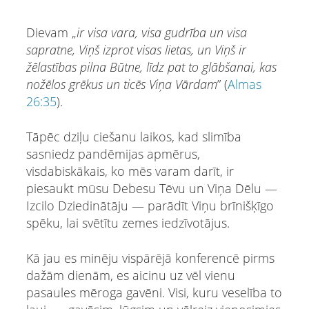
Dievam „
ir visa vara, visa gudrība un visa
sapratne, Viņš izprot visas lietas, un Viņš ir
žēlastības pilna Būtne, līdz pat to glābšanai, kas
nožēlos grēkus un ticēs Viņa Vārdam
” (
Almas
26:35
).
Tāpēc dziļu ciešanu laikos, kad slimība
sasniedz pandēmijas apmērus,
visdabiskākais, ko mēs varam darīt, ir
piesaukt mūsu Debesu Tēvu un Viņa Dēlu —
Izcilo Dziedinātāju — parādīt Viņu brīnišķīgo
spēku, lai svētītu zemes iedzīvotājus.
Kā jau es minēju vispārējā konferencē pirms
dažām dienām, es aicinu uz vēl vienu
pasaules mēroga gavēni. Visi, kuru veselība to