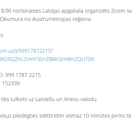
 18.00 norisināsies Latvijas apgabala organizēts Zoom sv
u Okumura no Austrumeiropas reģiona.
s:
oom.us/j/99917872215?
4K2N2Znc2VmF3SnZBMGlmWnZQUT09
D: 999 1787 2215
: 152339
 tiks tulkots uz Latviešu un Krievu valodu.
visus pieslēgties svētbrīdim vismaz 10 minūtes pirms t