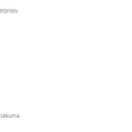
ētbrīdis
ā sākuma.