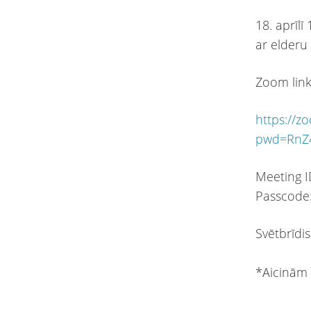
18. aprīlī
ar elder
Zoom link
https://z
pwd=RnZ
Meeting I
Passcode
Svētbrīdis
*Aicinām 