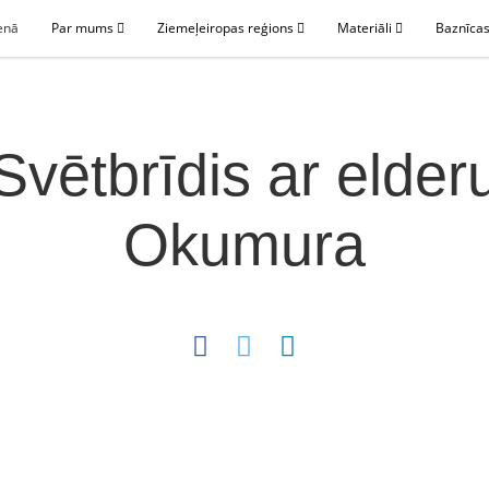
enā
Par mums
Ziemeļeiropas reģions
Materiāli
Baznīcas
Svētbrīdis ar elder
Okumura