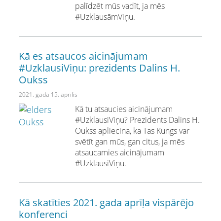
palīdzēt mūs vadīt, ja mēs
#UzklausāmViņu.
Kā es atsaucos aicinājumam
#UzklausiViņu: prezidents Dalins H.
Oukss
2021. gada 15. aprīlis
Kā tu atsaucies aicinājumam
#UzklausiViņu? Prezidents Dalins H.
Oukss apliecina, ka Tas Kungs var
svētīt gan mūs, gan citus, ja mēs
atsaucamies aicinājumam
#UzklausiViņu.
Kā skatīties 2021. gada aprīļa vispārējo
konferenci