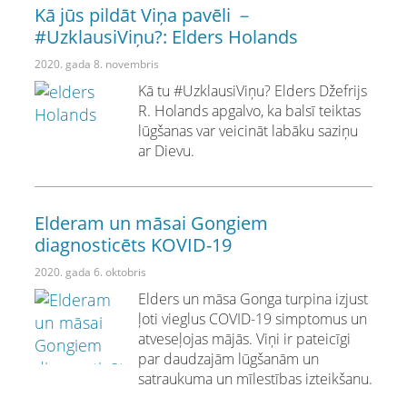
Kā jūs pildāt Viņa pavēli －
#UzklausiViņu?: Elders Holands
2020. gada 8. novembris
Kā tu #UzklausiViņu? Elders Džefrijs
R. Holands apgalvo, ka balsī teiktas
lūgšanas var veicināt labāku saziņu
ar Dievu.
Elderam un māsai Gongiem
diagnosticēts KOVID-19
2020. gada 6. oktobris
Elders un māsa Gonga turpina izjust
ļoti vieglus COVID-19 simptomus un
atveseļojas mājās. Viņi ir pateicīgi
par daudzajām lūgšanām un
satraukuma un mīlestības izteikšanu.