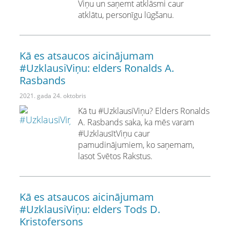
Viņu un saņemt atklāsmi caur
atklātu, personīgu lūgšanu.
Kā es atsaucos aicinājumam
#UzklausiViņu: elders Ronalds A.
Rasbands
2021. gada 24. oktobris
Kā tu #UzklausiViņu? Elders Ronalds
A. Rasbands saka, ka mēs varam
#UzklausītViņu caur
pamudinājumiem, ko saņemam,
lasot Svētos Rakstus.
Kā es atsaucos aicinājumam
#UzklausiViņu: elders Tods D.
Kristofersons