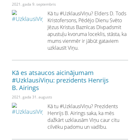
2021. gada 9. septembris
Kā tu #UzklausiViņu? Elders D. Tods
Kristofersons, Pēdējo Dienu Svēto
Jēzus Kristus Baznīcas Divpadsmit
apustuļu kvoruma loceklis, stāsta, ka
mums vienmēr ir jābūt gataviem
uzklausīt Viņu.
Kā es atsaucos aicinājumam
#UzklausiViņu: prezidents Henrijs
B. Airings
2021. gada 31. augusts
Kā tu #UzklausiViņu? Prezidents
Henrijs B. Airings saka, ka mēs
dažkārt uzklausām Viņu caur citu
cilvēku padomu un vadību.