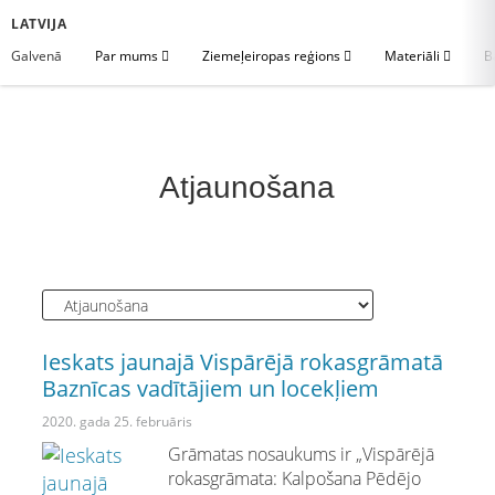
LATVIJA
Galvenā
Par mums
Ziemeļeiropas reģions
Materiāli
B
Atjaunošana
Ieskats jaunajā Vispārējā rokasgrāmatā
Baznīcas vadītājiem un locekļiem
2020. gada 25. februāris
Grāmatas nosaukums ir „Vispārējā
rokasgrāmata: Kalpošana Pēdējo