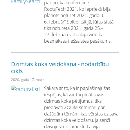
paziņo, ka konference
RootsTech 2021, ko iepriekš bija
plānots noturēt 2021. gada 3.–
6. februārī Soltleiksitijā, Jūtas štatā,
tiks noturēta 2021. gada 25.–
27. februārī virtuālajā vidē kā
bezmaksas tiešsaistes pasākums.
Dzimtas koka veidošana - nodarbību
cikls
2020. gada 17. maijs
Sakarā ar to, ka ir paplašinājušās
iespējas, kā var turpināt savas
dzimtas koka pētījumus, tiks
piedāvāti ZOOM semināri par
dažādām tēmām, kas vērstas uz sava
dzimtas koka veidošanu, ja senči
dzīvojuši un jāmeklē Latvijā.