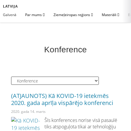
LATVIJA
Galvenā
Par mums
Ziemeļeiropas reģions
Materiāli
B
Konference
(ATJAUNOTS) Kā KOVID-19 ietekmēs
2020. gada aprīļa vispārējo konferenci
2020. gada 14. marts
Šīs konferences norise visā pasaulē
tiks atspoguļota tikai ar tehnoloģiju