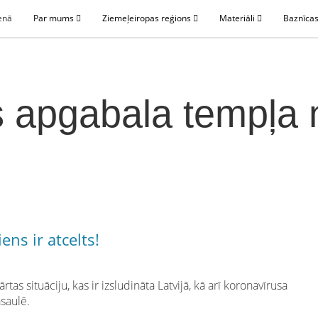
enā
Par mums
Ziemeļeiropas reģions
Materiāli
Baznīcas
s apgabala tempļa
ns ir atcelts!
rtas situāciju, kas ir izsludināta Latvijā, kā arī koronavīrusa
saulē.