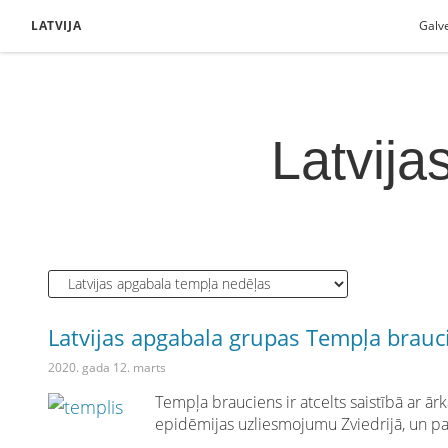
LATVIJA
Galv
Latvija
Latvijas apgabala grupas Tempļa braucie
2020. gada 12. marts
Tempļa brauciens ir atcelts saistībā ar ārkā
epidēmijas uzliesmojumu Zviedrijā, un pa