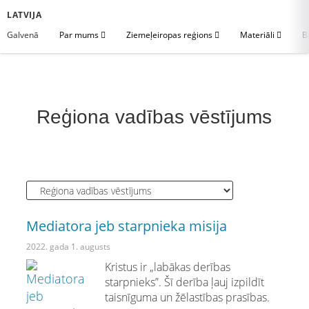
LATVIJA
Galvenā
Par mums
Ziemeļeiropas reģions
Materiāli
B
Reģiona vadības vēstījums
Mediatora jeb starpnieka misija
2022. gada 1. augusts
Kristus ir „labākas derības
starpnieks”. Šī derība ļauj izpildīt
taisnīguma un žēlastības prasības.