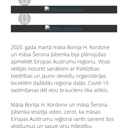
2020. gada martā māsa Bonija H. Kordone
un māsa Šerona Jūbenka bija plānojušas
apmeklēt Eiropas Austrumu reģionu. Viņas
vēlējās noturēt sanāksmi ar Palīdzības
biedrības un Jauno sieviešu organizācijas
loceklēm dažādās reģiona daļās. Covid-19
saslimšanas dēļ viņu brauciens tika atlikts.
Māsa Bonija H. Kordone un māsa Šerona
Jūbenka iesūtīja video, cerot, ka māsas
Eiropas Austrumu reģionā varēs saņemt šos
vēstījumus un sajust viņu mīlestību.