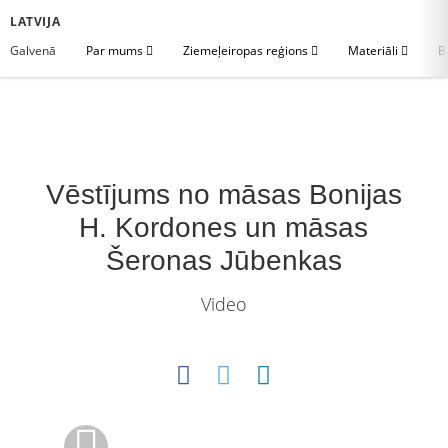
LATVIJA
Galvenā
Par mums
Ziemeļeiropas reģions
Materiāli
B
Vēstījums no māsas Bonijas
H. Kordones un māsas
Šeronas Jūbenkas
Video