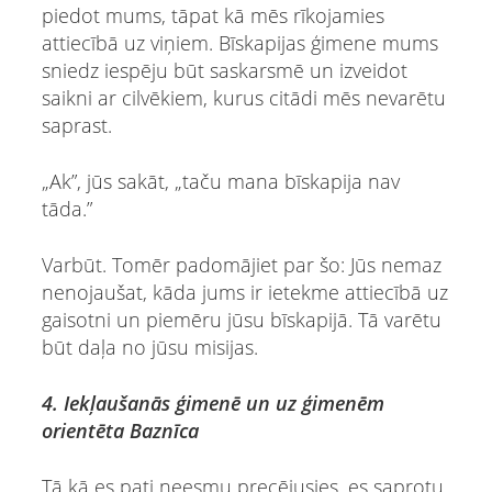
piedot mums, tāpat kā mēs rīkojamies
attiecībā uz viņiem. Bīskapijas ģimene mums
sniedz iespēju būt saskarsmē un izveidot
saikni ar cilvēkiem, kurus citādi mēs nevarētu
saprast.
„Ak”, jūs sakāt, „taču mana bīskapija nav
tāda.”
Varbūt. Tomēr padomājiet par šo: Jūs nemaz
nenojaušat, kāda jums ir ietekme attiecībā uz
gaisotni un piemēru jūsu bīskapijā. Tā varētu
būt daļa no jūsu misijas.
4. Iekļaušanās ģimenē un uz ģimenēm
orientēta Baznīca
Tā kā es pati neesmu precējusies, es saprotu