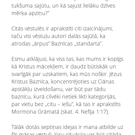
tukšuma sajūtu, un kā sajust lielāku dzīves
mērķa apziņu?”
Citās vēstulēs ir aprakstīti citi izaicinājumi,
taču visi vēstuļu autori dalās sajūtā, ka
atrodas „ārpus” Baznīcas „standarta”.
Esmu atklājusi, ka viss tas, kas mums ir kopīgs
kā Kristus mācekļiem, ir daudz būtiskāk un
svarīgāk par uzskatiem, kas mūs nošķir. Jēzus
Kristus Baznīca, koncentrējoties uz Ciānas
apstākļu izveidošanu, var būt par tādu
baznīcu, kurā cilvēki netiek likti kategorijās,
par vietu bez „citu – iešu”, kā tas ir aprakstīts
Mormona Grāmatā (skat. 4. Nefija 1:17).
Tālāk dotās septiņas idejas ir mana atbilde uz
šīs māsas vēstuli. Jūsu situācija var būt citāda,