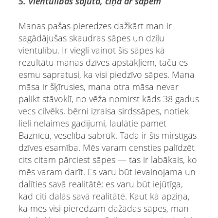
5. Vientulības sajūta, cīņa ar sāpēm
Manas pašas pieredzes dažkārt man ir
sagādājušas skaudras sāpes un dziļu
vientulību. Ir viegli vainot šīs sāpes kā
rezultātu manas dzīves apstākļiem, taču es
esmu sapratusi, ka visi piedzīvo sāpes. Mana
māsa ir šķīrusies, mana otra māsa nevar
palikt stāvoklī, no vēža nomirst kāds 38 gadus
vecs cilvēks, bērni izraisa sirdssāpes, notiek
lieli nelaimes gadījumi, laulātie pamet
Baznīcu, veselība sabrūk. Tāda ir šīs mirstīgās
dzīves esamība. Mēs varam censties palīdzēt
cits citam pārciest sāpes — tas ir labākais, ko
mēs varam darīt. Es varu būt ievainojama un
dalīties savā realitātē; es varu būt iejūtīga,
kad citi dalās savā realitātē. Kaut kā apziņa,
ka mēs visi pieredzam dažādas sāpes, man