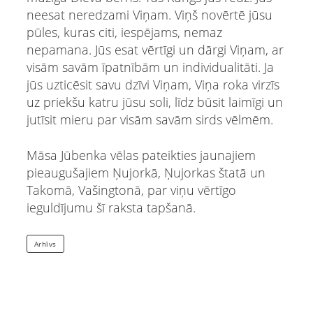
neesat neredzami Viņam. Viņš novērtē jūsu
pūles, kuras citi, iespējams, nemaz
nepamana. Jūs esat vērtīgi un dārgi Viņam, ar
visām savām īpatnībām un individualitāti. Ja
jūs uzticēsit savu dzīvi Viņam, Viņa roka virzīs
uz priekšu katru jūsu soli, līdz būsit laimīgi un
jutīsit mieru par visām savām sirds vēlmēm.
Māsa Jūbenka vēlas pateikties jaunajiem
pieaugušajiem Ņujorkā, Ņujorkas štatā un
Takomā, Vašingtonā, par viņu vērtīgo
ieguldījumu šī raksta tapšanā.
Arhīvs