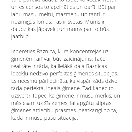
un es cenšos to apzināties un darīt. Būt par
labu māsu, meitu, mazmeitu un tanti ir
nozīmīgas lomas. Tās ir svētas. Mums ir
daudz kas jāpaveic; un mums par to būs
jāatbild.
Iederēties Baznīcā, kura koncentrējas uz
ģimenēm, arī var būt izaicinājums. Taču
realitāte ir tāda, ka lielākā daļa Baznīcas
locekļu nedzīvo perfektās ģimenes situācijās.
Es neesmu pārliecināta, ka vispār kāds dzīvo
tādā perfektā, ideālā ģimenē. Tad kāpēc to
uzsvērt? Tāpēc, ka ģimene ir mūsu mērķis, un
mēs esam uz šīs Zemes, lai apgūtu stipras
ģimenes attiecību prasmes, neatkarīgi no tā,
kāda ir mūsu pašu situācija.