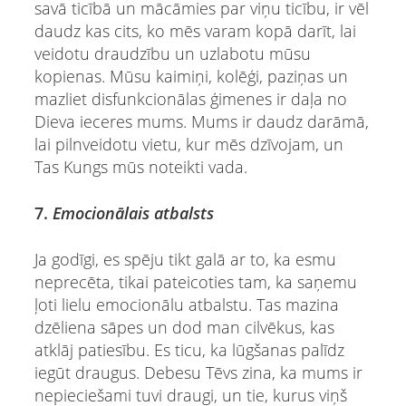
savā ticībā un mācāmies par viņu ticību, ir vēl
daudz kas cits, ko mēs varam kopā darīt, lai
veidotu draudzību un uzlabotu mūsu
kopienas. Mūsu kaimiņi, kolēģi, paziņas un
mazliet disfunkcionālas ģimenes ir daļa no
Dieva ieceres mums. Mums ir daudz darāmā,
lai pilnveidotu vietu, kur mēs dzīvojam, un
Tas Kungs mūs noteikti vada.
7.
Emocionālais atbalsts
Ja godīgi, es spēju tikt galā ar to, ka esmu
neprecēta, tikai pateicoties tam, ka saņemu
ļoti lielu emocionālu atbalstu. Tas mazina
dzēliena sāpes un dod man cilvēkus, kas
atklāj patiesību. Es ticu, ka lūgšanas palīdz
iegūt draugus. Debesu Tēvs zina, ka mums ir
nepieciešami tuvi draugi, un tie, kurus viņš