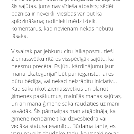
šīs sajūtas. Jums nav vīrieša atbalsts; sēdēt
baznīcā ir neveikli; viesības var būt kā
spīdzināšana; radinieki mēdz izteikt
komentārus, kad nevienam nekas nebūtu
jāsaka.
Visvairāk par jebkuru citu laikaposmu tieši
Ziemassvētku rītā es visspēcīgāk sajūtu, ka
neesmu precēta. Es jūtu kārdinājumu ļaut
manai „kategorijai” būt par ieganstu, lai es
būtu bēdīga, vai nekad neizrādītu iniciatīvu.
Kad sāku rīkot Ziemassvētkus un plānot
ģimenes pasākumus, mainījās manas sajūtas,
un arī mana ģimene sāka raudzīties uz mani
savādāk. Šīs pārmaiņas man atgādināja, ka
ģimene nenozīmē tikai dzīvesbiedra vai
vecāka statusa esamību. Būdama tante, es
varu paveikt daudz ko tādu, ko vecāki nevar,