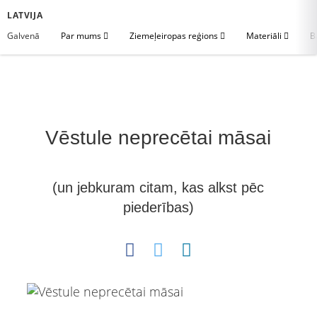
LATVIJA
Galvenā
Par mums
Ziemeļeiropas reģions
Materiāli
B
Vēstule neprecētai māsai
(un jebkuram citam, kas alkst pēc
piederības)