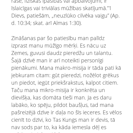
rase, fiziskās īpašības vai apbalvojumi, ir
īslaicīgas vai triviālas mūžības skatījumā.”1
Dievs, patiešām, „neuzlūko cilvēka vaigu” (Ap.
d. 10:34; skat. arī Almas 1:30).
Zināšanas par šo patiesību man palīdz
izprast manu mūžīgo mērķi. Es nācu uz
Zemes, guvusi daudz pieredžu un talantu.
Šajā dzīvē man ir arī noteikti personīgi
pienākumi. Mana makro-misija ir tāda pati kā
jebkuram citam: gūt pieredzi, nožēlot grēkus
un piedot, iegūt priekšrakstus, kalpot citiem.
Taču mana mikro-misija ir konkrēta un
dievišķa, kas domāta tieši man. Ja es daru
labāko, ko spēju, pildot baušļus, tad mana
pašreizējā dzīve ir daļa no šīs ieceres. Es vēlos
cienīt to dzīvi, ko Tas Kungs man ir devis, tā
nav sods par to, ka kāda iemesla dēļ es