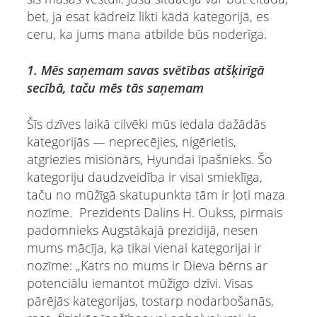
bet, ja esat kādreiz likti kādā kategorijā, es
ceru, ka jums mana atbilde būs noderīga.
1. Mēs saņemam savas svētības atšķirīgā
secībā, taču mēs tās saņemam
Šīs dzīves laikā cilvēki mūs iedala dažādās
kategorijās — neprecējies, nigērietis,
atgriezies misionārs, Hyundai īpašnieks. Šo
kategoriju daudzveidība ir visai smieklīga,
taču no mūžīgā skatupunkta tām ir ļoti maza
nozīme. Prezidents Dalins H. Oukss, pirmais
padomnieks Augstākajā prezidijā, nesen
mums mācīja, ka tikai vienai kategorijai ir
nozīme: „Katrs no mums ir Dieva bērns ar
potenciālu iemantot mūžīgo dzīvi. Visas
pārējās kategorijas, tostarp nodarbošanās,