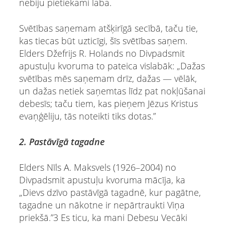
nebiju pietiekami laba.
Svētības saņemam atšķirīgā secībā, taču tie,
kas tiecas būt uzticīgi, šīs svētības saņem.
Elders Džefrijs R. Holands no Divpadsmit
apustuļu kvoruma to pateica vislabāk: „Dažas
svētības mēs saņemam drīz, dažas — vēlāk,
un dažas netiek saņemtas līdz pat nokļūšanai
debesīs; taču tiem, kas pieņem Jēzus Kristus
evaņģēliju, tās noteikti tiks dotas.”
2. Pastāvīgā tagadne
Elders Nīls A. Maksvels (1926–2004) no
Divpadsmit apustuļu kvoruma mācīja, ka
„Dievs dzīvo pastāvīgā tagadnē, kur pagātne,
tagadne un nākotne ir nepārtraukti Viņa
priekšā.”3 Es ticu, ka mani Debesu Vecāki