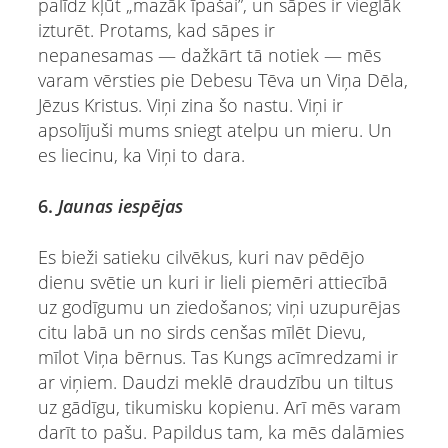
palīdz kļūt „mazāk īpašai”, un sāpes ir vieglāk
izturēt. Protams, kad sāpes ir
nepanesamas — dažkārt tā notiek — mēs
varam vērsties pie Debesu Tēva un Viņa Dēla,
Jēzus Kristus. Viņi zina šo nastu. Viņi ir
apsolījuši mums sniegt atelpu un mieru. Un
es liecinu, ka Viņi to dara.
6.
Jaunas iespējas
Es bieži satieku cilvēkus, kuri nav pēdējo
dienu svētie un kuri ir lieli piemēri attiecībā
uz godīgumu un ziedošanos; viņi uzupurējas
citu labā un no sirds cenšas mīlēt Dievu,
mīlot Viņa bērnus. Tas Kungs acīmredzami ir
ar viņiem. Daudzi meklē draudzību un tiltus
uz gādīgu, tikumisku kopienu. Arī mēs varam
darīt to pašu. Papildus tam, ka mēs dalāmies