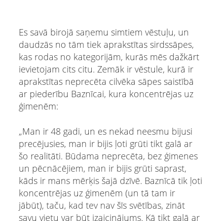
Es savā birojā saņemu simtiem vēstuļu, un
daudzās no tām tiek aprakstītas sirdssāpes,
kas rodas no kategorijām, kurās mēs dažkārt
ievietojam cits citu. Zemāk ir vēstule, kurā ir
aprakstītas neprecēta cilvēka sāpes saistībā
ar piederību Baznīcai, kura koncentrējas uz
ģimenēm:
„Man ir 48 gadi, un es nekad neesmu bijusi
precējusies, man ir bijis ļoti grūti tikt galā ar
šo realitāti. Būdama neprecēta, bez ģimenes
un pēcnācējiem, man ir bijis grūti saprast,
kāds ir mans mērķis šajā dzīvē. Baznīcā tik ļoti
koncentrējas uz ģimenēm (un tā tam ir
jābūt), taču, kad tev nav šīs svētības, zināt
savu vietu var būt izaicinājums. Kā tikt galā ar