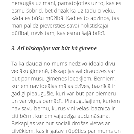
neraugās uz mani, pamatojoties uz to, kas es
esmu šobrīd, bet drīzāk kā uz tādu cilvēku,
kāda es būšu mūžībā. Kad es to apzinos, tas
man palīdz pievērsties savai holistiskajai
būtībai, nevis tam, kas esmu šajā brīdī.
3. Arī bīskapijas var būt kā ģimene
Tā kā daudzi no mums nedzīvo ideālā divu
vecāku ģimenē, bīskapijas vai draudzes var
būt par mūsu ģimenes locekļiem. Bērniem,
kuriem nav ideālas mājas dzīves, baznīcā ir
gādīgi pieaugušie, kuri var būt par piemēru
un var viņus pamācīt. Pieaugušajiem, kuriem
nav savu bērnu, kurus viņi vēlas, baznīcā ir
citi bērni, kuriem vajadzīga audzināšana.
Bīskapijas var būt sociāli drošas vietas ar
cilvēkiem, kas ir gatavi rūpēties par mums un