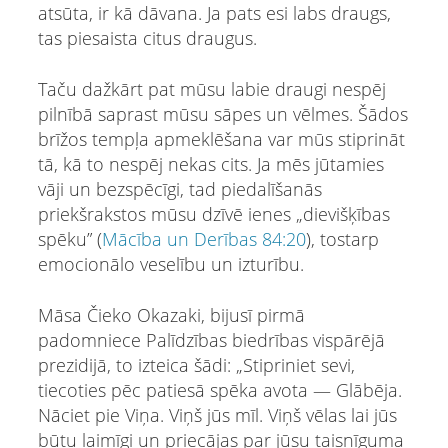
atsūta, ir kā dāvana. Ja pats esi labs draugs,
tas piesaista citus draugus.
Taču dažkārt pat mūsu labie draugi nespēj
pilnībā saprast mūsu sāpes un vēlmes. Šādos
brīžos tempļa apmeklēšana var mūs stiprināt
tā, kā to nespēj nekas cits. Ja mēs jūtamies
vāji un bezspēcīgi, tad piedalīšanās
priekšrakstos mūsu dzīvē ienes „dievišķības
spēku” (
Mācība un Derības 84:20
), tostarp
emocionālo veselību un izturību.
Māsa Čieko Okazaki, bijusī pirmā
padomniece Palīdzības biedrības vispārējā
prezidijā, to izteica šādi: „Stipriniet sevi,
tiecoties pēc patiesā spēka avota — Glābēja.
Nāciet pie Viņa. Viņš jūs mīl. Viņš vēlas lai jūs
būtu laimīgi un priecājas par jūsu taisnīguma