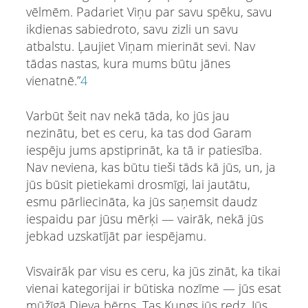
vēlmēm. Padariet Viņu par savu spēku, savu
ikdienas sabiedroto, savu zizli un savu
atbalstu. Ļaujiet Viņam mierināt sevi. Nav
tādas nastas, kura mums būtu jānes
vienatnē.”
4
Varbūt šeit nav nekā tāda, ko jūs jau
nezinātu, bet es ceru, ka tas dod Garam
iespēju jums apstiprināt, ka tā ir patiesība.
Nav neviena, kas būtu tieši tāds kā jūs, un, ja
jūs būsit pietiekami drosmīgi, lai jautātu,
esmu pārliecināta, ka jūs saņemsit daudz
iespaidu par jūsu mērķi — vairāk, nekā jūs
jebkad uzskatījāt par iespējamu.
Visvairāk par visu es ceru, ka jūs zināt, ka tikai
vienai kategorijai ir būtiska nozīme — jūs esat
mūžīgā Dieva bērns. Tas Kungs jūs redz. Jūs