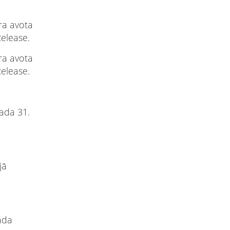
era avota
Release.
era avota
Release.
gada 31.
jā
gada