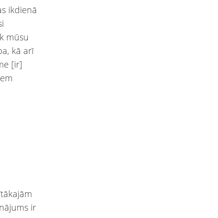
as ikdienā
si
nāk mūsu
a, kā arī
e [ir]
jiem
ģītākajām
inājums ir