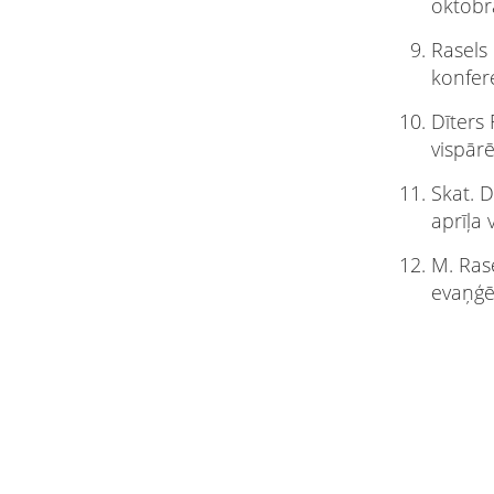
oktobr
Rasels 
konfer
Dīters 
vispār
Skat. D
aprīļa 
M. Rase
evaņģēl