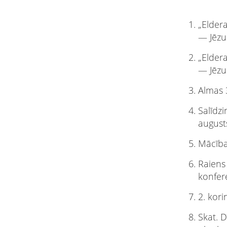
„Eldera
— Jēzus
„Eldera
— Jēzus
Almas 
Salīdz
august
Mācība
Raiens 
konfer
2. kori
Skat. D