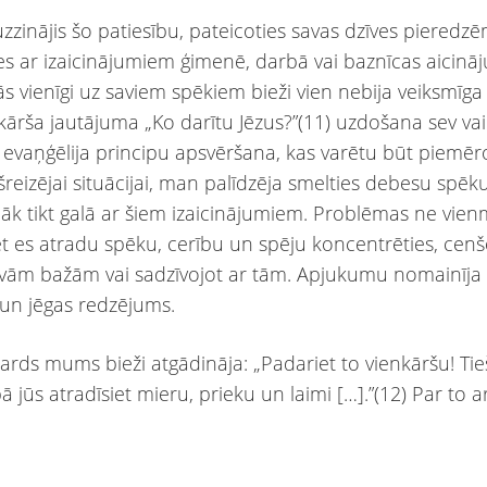
zzinājis šo patiesību, pateicoties savas dzīves pieredzē
es ar izaicinājumiem ģimenē, darbā vai baznīcas aicinā
s vienīgi uz saviem spēkiem bieži vien nebija veiksmīga 
kārša jautājuma „Ko darītu Jēzus?”(11) uzdošana sev vai
 evaņģēlija principu apsvēršana, kas varētu būt piemēr
reizējai situācijai, man palīdzēja smelties debesu spēk
āk tikt galā ar šiem izaicinājumiem. Problēmas ne vie
et es atradu spēku, cerību un spēju koncentrēties, cenšo
avām bažām vai sadzīvojot ar tām. Apjukumu nomainīj
 un jēgas redzējums.
lards mums bieži atgādināja: „Padariet to vienkāršu! Tie
ā jūs atradīsiet mieru, prieku un laimi […].”(12) Par to ar