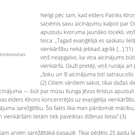
Neilgi pēc tam, kad elders Patriks Kīron
saņēmis savu aicinājumu kalpot par D
apustuļu kvoruma jaunāko locekli, viņš 
teica: „Tagad evaņģēlijā es saskatu liel
vienkāršību nekā jebkad agrāk […].”(1)
tiņdesmitais
viņš neapgalvo, ka viņa aicinājums būt
vienkāršs. Gluži pretēji, viņš runāja arī
„šoku un šī aicinājuma ļoti satraucošo 
(2) Citiem vārdiem sakot, tikai dažas d
aicinājuma — būt par mūsu Kunga Jēzus Kristus apustul
s elders Kīrons koncentrējās uz evaņģēlija vienkāršību
nājuma sarežģītību. Šis fakts lika man pārdomāt mācību,
vienkāršām lietām tiek paveiktas diženas lietas”.(3)
jam arvien sarežģītākā pasaulē. Tikai pēdējo 25 gadu lai