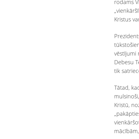
rodams Vi
„vienkāršī
Kristus va
Prezidents
tūkstošie
vēstījumi
Debesu Tēv
tik satrie
Tātad, ka
mulsinoši,
Kristū, no
„pakāptie
vienkāršo
mācībām, 