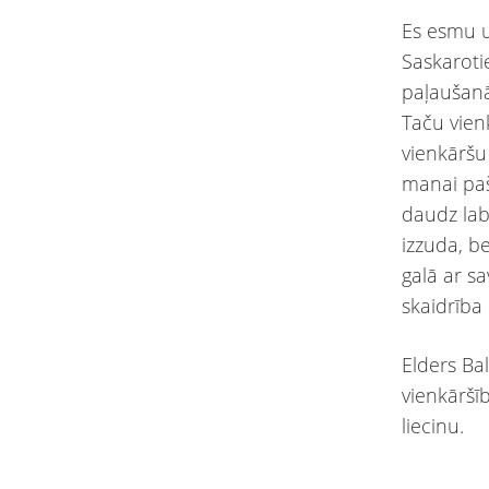
Es esmu u
Saskaroti
paļaušanā
Taču vien
vienkāršu
manai paš
daudz lab
izzuda, b
galā ar s
skaidrība
Elders Ba
vienkāršīb
liecinu.