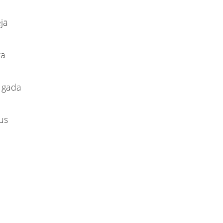
ējā
ra
. gada
tus