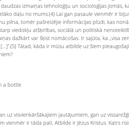
 daudzas izmaiņas tehnoloģiju un socioloģijas jomās, k
ielāko daļu no mums.(4) Lai gan pasaule vienmēr ir biju
mu pilna, tomēr pašreizējie informācijas plūdi, kas no
tarp viedokļu atšķirības, sociālā un politiskā nenoteiktīb
iņas dažkārt var šķist nomācošas. Ir sajūta, ka „visa zem
 […]”.(5) Tātad, kāda ir mūsu atbilde uz šiem pieaugoša
umiem?
gan uz visvienkāršākajiem jautājumiem, gan uz vissarež
vienmēr ir tāda pati. Atbilde ir Jēzus Kristus. Katrs ris