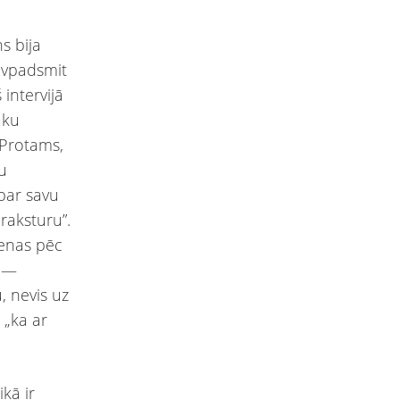
s bija
ivpadsmit
intervijā
āku
 Protams,
u
 par savu
raksturu”.
ienas pēc
i —
, nevis uz
 „ka ar
kā ir