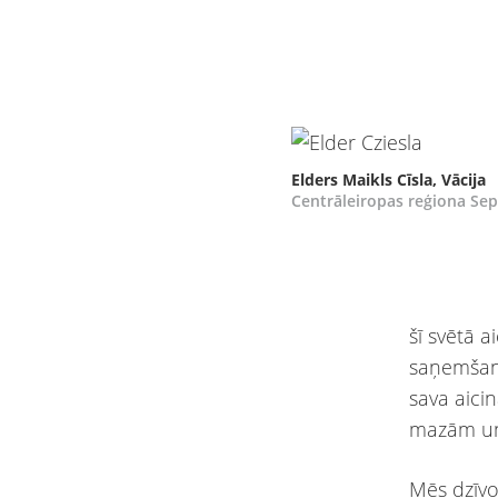
Elders Maikls Cīsla, Vācija
Centrāleiropas reģiona Sep
šī svētā 
saņemšana
sava aici
mazām un 
Mēs dzīvo