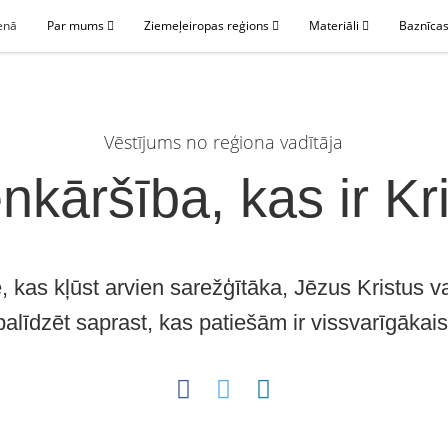
enā
Par mums
Ziemeļeiropas reģions
Materiāli
Baznīcas
Vēstījums no reģiona vadītāja
nkāršība, kas ir Kr
, kas kļūst arvien sarežģītāka, Jēzus Kristus 
palīdzēt saprast, kas patiešām ir vissvarīgākais