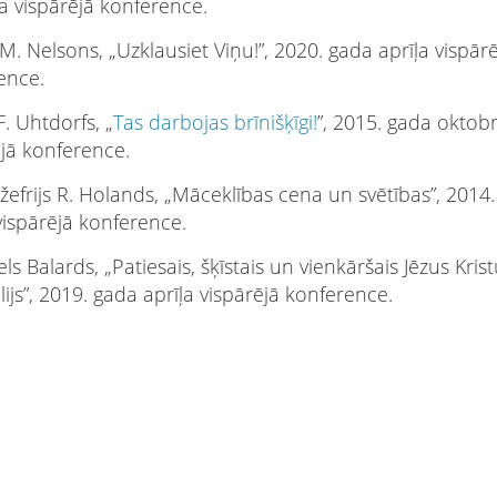
a vispārējā konference.
M. Nelsons, „Uzklausiet Viņu!”, 2020. gada aprīļa vispār
ence.
F. Uhtdorfs, „
Tas darbojas brīnišķīgi!
”, 2015. gada oktob
ējā konference.
žefrijs R. Holands, „Māceklības cena un svētības”, 2014
vispārējā konference.
ls Balards, „Patiesais, šķīstais un vienkāršais Jēzus Kris
ijs”, 2019. gada aprīļa vispārējā konference.