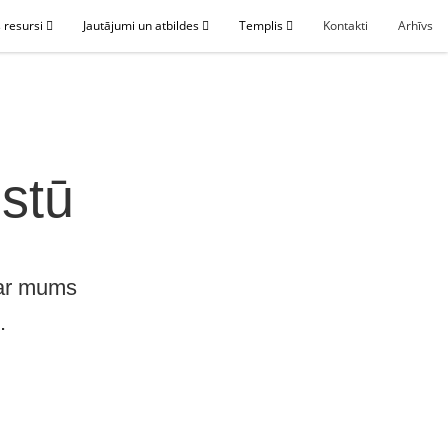
 resursi
Jautājumi un atbildes
Templis
Kontakti
Arhīvs
istū
var mums
.