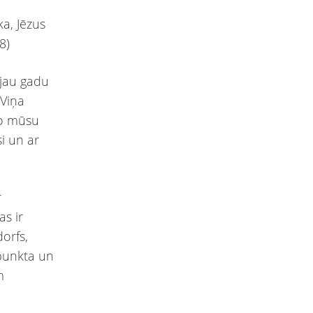
ka, Jēzus
8)
š jau gadu
 Viņa
 no mūsu
si un ar
r
as ir
dorfs,
upunkta un
m