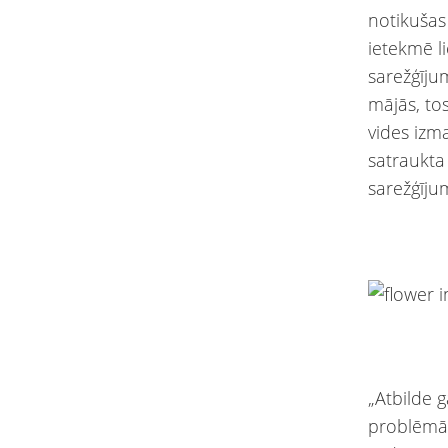
notikušas
ietekmē l
sarežģīju
mājās, tos
vides izma
satraukta
sarežģīj
„Atbilde 
problēmām 