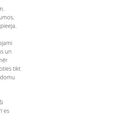
m.
jumos,
pieeja.
ojami
us un
nmēr
ties tikt
a domu
ši
ī es