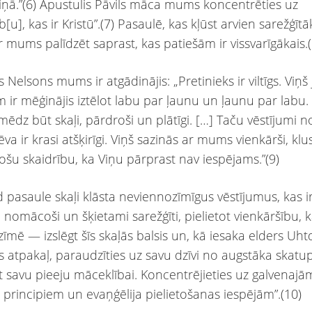
ņā.”(6) Apustulis Pāvils māca mums koncentrēties uz
b[u], kas ir Kristū”.(7) Pasaulē, kas kļūst arvien sarežģītā
r mums palīdzēt saprast, kas patiešām ir vissvarīgākais.(
 Nelsons mums ir atgādinājis: „Pretinieks ir viltīgs. Viņ
m ir mēģinājis iztēlot labu par ļaunu un ļaunu par labu.
 mēdz būt skaļi, pārdroši un plātīgi. […] Taču vēstījumi
a ir krasi atšķirīgi. Viņš sazinās ar mums vienkārši, klu
cošu skaidrību, ka Viņu pārprast nav iespējams.”(9)
d pasaule skaļi klāsta neviennozīmīgus vēstījumus, kas i
 nomācoši un šķietami sarežģīti, pielietot vienkāršību, k
zīmē — izslēgt šīs skaļās balsis un, kā iesaka elders Uht
s atpakaļ, paraudzīties uz savu dzīvi no augstāka skat
t savu pieeju māceklībai. Koncentrējieties uz galvenajā
principiem un evaņģēlija pielietošanas iespējām”.(10)