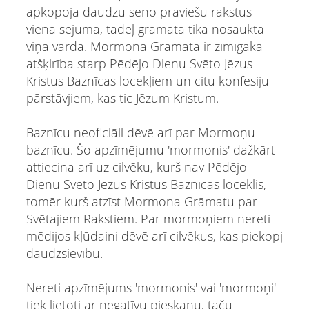
apkopoja daudzu seno praviešu rakstus
vienā sējumā, tādēļ grāmata tika nosaukta
viņa vārdā. Mormona Grāmata ir zīmīgākā
atšķirība starp Pēdējo Dienu Svēto Jēzus
Kristus Baznīcas locekļiem un citu konfesiju
pārstāvjiem, kas tic Jēzum Kristum.
Baznīcu neoficiāli dēvē arī par Mormoņu
baznīcu. Šo apzīmējumu 'mormonis' dažkārt
attiecina arī uz cilvēku, kurš nav Pēdējo
Dienu Svēto Jēzus Kristus Baznīcas loceklis,
tomēr kurš atzīst Mormona Grāmatu par
Svētajiem Rakstiem. Par mormoņiem nereti
mēdijos kļūdaini dēvē arī cilvēkus, kas piekopj
daudzsievību.
Nereti apzīmējums 'mormonis' vai 'mormoņi'
tiek lietoti ar negatīvu pieskaņu, taču