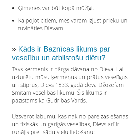
Ģimenes var būt kopā mūžīgi.
Kalpojot citiem, mēs varam izjust prieku un
tuvināties Dievam.
»
Kāds ir Baznīcas likums par
veselību un atbilstošu diētu?
Tavs ķermenis ir dārga dāvana no Dieva. Lai
uzturētu mūsu ķermeņus un prātus veselīgus
un stiprus, Dievs 1833. gadā deva Džozefam
Smitam veselības likumu. Šis likums ir
pazīstams kā Gudrības Vārds.
Uzsverot labumu, kas nāk no pareizas ēšanas
un fiziskās un garīgās veselības, Dievs arī ir
runājis pret šādu vielu lietošanu: