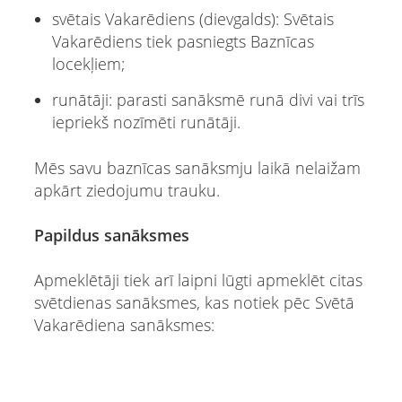
svētais Vakarēdiens (dievgalds): Svētais
Vakarēdiens tiek pasniegts Baznīcas
locekļiem;
runātāji: parasti sanāksmē runā divi vai trīs
iepriekš nozīmēti runātāji.
Mēs savu baznīcas sanāksmju laikā nelaižam
apkārt ziedojumu trauku.
Papildus sanāksmes
Apmeklētāji tiek arī laipni lūgti apmeklēt citas
svētdienas sanāksmes, kas notiek pēc Svētā
Vakarēdiena sanāksmes: