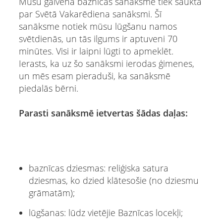
Mūsu galvenā baznīcas sanāksme tiek saukta
par Svētā Vakarēdiena sanāksmi. Šī
sanāksme notiek mūsu lūgšanu namos
svētdienās, un tās ilgums ir aptuveni 70
minūtes. Visi ir laipni lūgti to apmeklēt.
Ierasts, ka uz šo sanāksmi ierodas ģimenes,
un mēs esam pieraduši, ka sanāksmē
piedalās bērni.
Parasti sanāksmē ietvertas šādas daļas:
baznīcas dziesmas: reliģiska satura
dziesmas, ko dzied klātesošie (no dziesmu
grāmatām);
lūgšanas: lūdz vietējie Baznīcas locekļi;