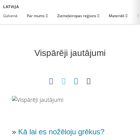
LATVIJA
Galvenā
Par mums
Ziemeļeiropas reģions
Materiāli
B
Vispārēji jautājumi
»
Kā lai es nožēloju grēkus?