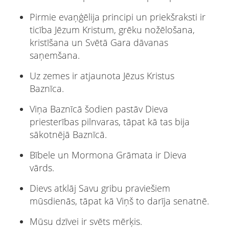
Pirmie evaņģēlija principi un priekšraksti ir
ticība Jēzum Kristum, grēku nožēlošana,
kristīšana un Svētā Gara dāvanas
saņemšana.
Uz zemes ir atjaunota Jēzus Kristus
Baznīca.
Viņa Baznīcā šodien pastāv Dieva
priesterības pilnvaras, tāpat kā tas bija
sākotnējā Baznīcā.
Bībele un Mormona Grāmata ir Dieva
vārds.
Dievs atklāj Savu gribu praviešiem
mūsdienās, tāpat kā Viņš to darīja senatnē.
Mūsu dzīvei ir svēts mērķis.