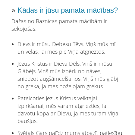
»
Kādas ir jūsu pamata mācības?
Dažas no Baznīcas pamata mācībām ir
sekojošas:
Dievs ir mūsu Debesu Tēvs. Viņš mūs mīl
un vēlas, lai mēs pie Viņa atgrieztos.
Jēzus Kristus ir Dieva Dēls. Viņš ir mūsu
Glābējs. Viņš mūs izpērk no nāves,
sniedzot augšāmcelšanos. Viņš mūs glābj
no grēka, ja mēs nožēlojam grēkus.
Pateicoties Jēzus Kristus veiktajai
izpirkšanai, mēs varam atgriezties, lai
dzīvotu kopā ar Dievu, ja mēs turam Viņa
baušļus.
Svētais Gars palīdz mums atpazīt patiesību.