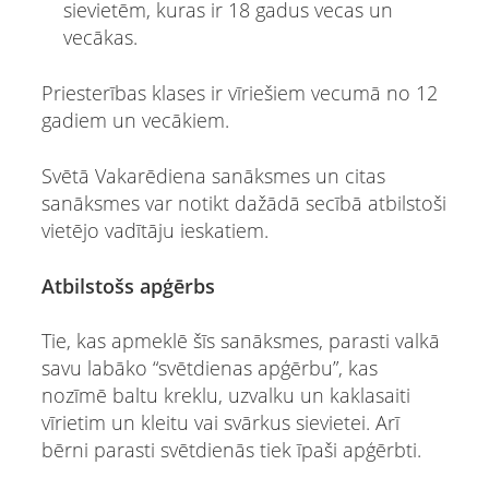
sievietēm, kuras ir 18 gadus vecas un
vecākas.
Priesterības klases ir vīriešiem vecumā no 12
gadiem un vecākiem.
Svētā Vakarēdiena sanāksmes un citas
sanāksmes var notikt dažādā secībā atbilstoši
vietējo vadītāju ieskatiem.
Atbilstošs apģērbs
Tie, kas apmeklē šīs sanāksmes, parasti valkā
savu labāko “svētdienas apģērbu”, kas
nozīmē baltu kreklu, uzvalku un kaklasaiti
vīrietim un kleitu vai svārkus sievietei. Arī
bērni parasti svētdienās tiek īpaši apģērbti.