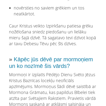
novērsties no saviem grēkiem un tos
neatkārtot.
Caur Kristus veikto Izpirkšanu patiesa grēku
nožēlošana sniedz piedošanu un lielāku
mieru šajā dzīvē. Tā sagatavo tevi dzīvot kopā
ar tavu Debesu Tēvu pēc šīs dzīves.
»
Kāpēc jūs dēvē par mormoņiem
un ko nozīmē šis vārds?
Mormoņi ir izplatīs Pēdējo Dienu Svēto Jēzus
Kristus Baznīcas locekļu neoficiāls
apzīmējums. Mormoņus šādi dēvē saistībā ar
Mormona Grāmatu, kas papildus Bībelei tiek
atzīta par Svētajiem Rakstiem. Pravietis vārdā
Mormons saskaņā ar atklāsmi saīsināja un