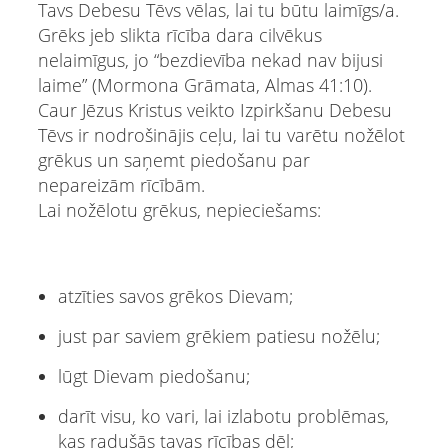
Tavs Debesu Tēvs vēlas, lai tu būtu laimīgs/a.
Grēks jeb slikta rīcība dara cilvēkus
nelaimīgus, jo “bezdievība nekad nav bijusi
laime” (Mormona Grāmata, Almas 41:10).
Caur Jēzus Kristus veikto Izpirkšanu Debesu
Tēvs ir nodrošinājis ceļu, lai tu varētu nožēlot
grēkus un saņemt piedošanu par
nepareizām rīcībām.
Lai nožēlotu grēkus, nepieciešams:
atzīties savos grēkos Dievam;
just par saviem grēkiem patiesu nožēlu;
lūgt Dievam piedošanu;
darīt visu, ko vari, lai izlabotu problēmas,
kas radušās tavas rīcības dēļ;