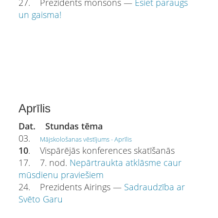
27. Prezidents monsons —
Esiet paraugs
un gaisma!
Aprīlis
Dat. Stundas tēma
03.
Mājskološanas vēstījums - Aprīlis
10
. Vispārējās konferences skatīšanās
17. 7. nod.
Nepārtraukta atklāsme caur
mūsdienu praviešiem
24. Prezidents Airings —
Sadraudzība ar
Svēto Garu