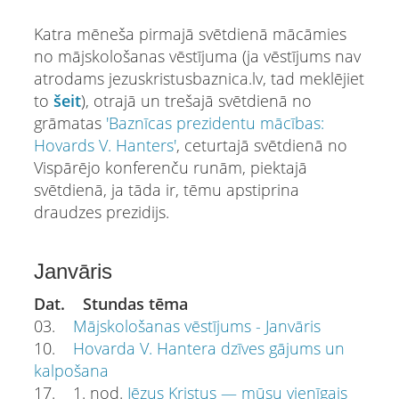
Katra mēneša pirmajā svētdienā mācāmies
no mājskološanas vēstījuma (ja vēstījums nav
atrodams jezuskristusbaznica.lv, tad meklējiet
to
šeit
), otrajā un trešajā svētdienā no
grāmatas
'Baznīcas prezidentu mācības:
Hovards V. Hanters'
, ceturtajā svētdienā no
Vispārējo konferenču runām, piektajā
svētdienā, ja tāda ir, tēmu apstiprina
draudzes prezidijs.
Janvāris
Dat. Stundas tēma
03.
Mājskološanas vēstījums - Janvāris
10.
Hovarda V. Hantera dzīves gājums un
kalpošana
17. 1. nod.
Jēzus Kristus — mūsu vienīgais