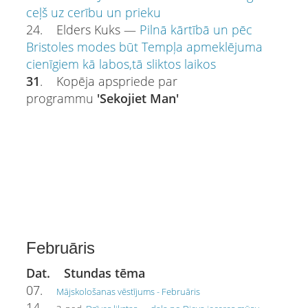
ceļš uz cerību un prieku
24. Elders Kuks —
Pilnā kārtībā un pēc
Bristoles modes būt Tempļa apmeklējuma
cienīgiem kā labos,tā sliktos laikos
31
. Kopēja apspriede par
programmu
'Sekojiet Man'
Februāris
Dat. Stundas tēma
07.
Mājskološanas vēstījums - Februāris
14.