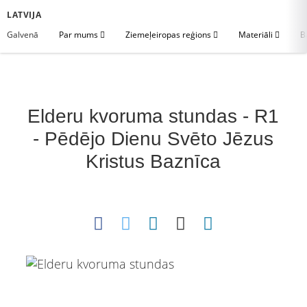
LATVIJA
Galvenā
Par mums
Ziemeļeiropas reģions
Materiāli
B
Elderu kvoruma stundas - R1
- Pēdējo Dienu Svēto Jēzus
Kristus Baznīca