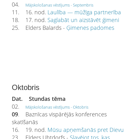
04.
Mājskološanas vēstījums - Septembris
11. 16. nod.
Laulība — mūžīga partnerība
18. 17. nod.
Saglabāt un aizstāvēt ģimeni
25. Elders Balards -
Ģimenes padomes
Oktobris
Dat. Stundas tēma
02.
Mājskološanas vēstījums - Oktobris
09
. Baznīcas vispārējās konferences
skatīšanās
16. 19. nod.
Mūsu apņemšanās pret Dievu
23. Elders Uhtdorfs -
Slavējot tos, kas