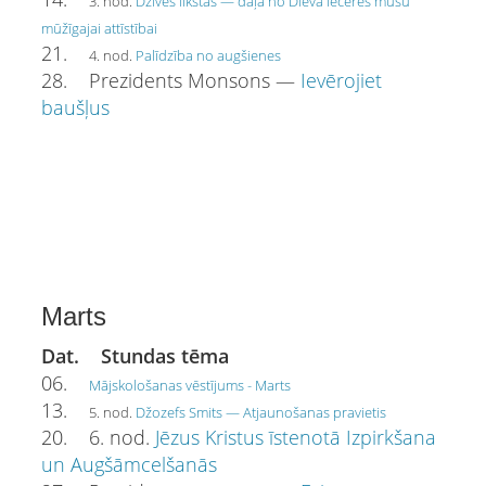
3. nod.
Dzīves likstas — daļa no Dieva ieceres mūsu
mūžīgajai attīstībai
21.
4. nod.
Palīdzība no augšienes
28. Prezidents Monsons —
Ievērojiet
baušļus
Marts
Dat. Stundas tēma
06.
Mājskološanas vēstījums - Marts
13.
5. nod.
Džozefs Smits — Atjaunošanas pravietis
20. 6. nod.
Jēzus Kristus īstenotā Izpirkšana
un Augšāmcelšanās