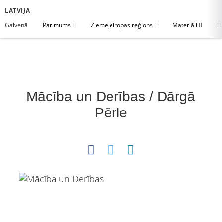
LATVIJA
Galvenā
Par mums
Ziemeļeiropas reģions
Materiāli
B
Mācība un Derības / Dārgā
Pērle