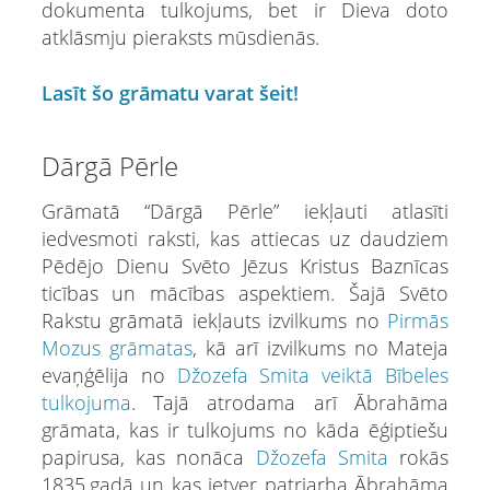
dokumenta tulkojums, bet ir Dieva doto
atklāsmju pieraksts mūsdienās.
Lasīt šo grāmatu varat šeit!
Dārgā Pērle
Grāmatā “Dārgā Pērle” iekļauti atlasīti
iedvesmoti raksti, kas attiecas uz daudziem
Pēdējo Dienu Svēto Jēzus Kristus Baznīcas
ticības un mācības aspektiem. Šajā Svēto
Rakstu grāmatā iekļauts izvilkums no
Pirmās
Mozus grāmatas
, kā arī izvilkums no Mateja
evaņģēlija no
Džozefa Smita veiktā Bībeles
tulkojuma
. Tajā atrodama arī Ābrahāma
grāmata, kas ir tulkojums no kāda ēģiptiešu
papirusa, kas nonāca
Džozefa Smita
rokās
1835.gadā un kas ietver patriarha Ābrahāma