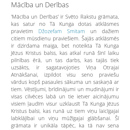
Mācība un Derības
'Mācība un Derības' ir Svēto Rakstu grāmata,
kas satur no Tā Kunga dotas atklāsmes
pravietim
Džozefam Smitam
un dažiem
citiem mūsdienu praviešiem. Šajās atklāsmēs
ir dzirdama maiga, bet noteikta Tā Kunga
Jēzus Kristus balss, kas atkal runā šinī laiku
pilnības ērā, un tas darbs, kas tajās tiek
uzsākts, ir sagatavojoties Viņa Otrajai
Atnākšanai, izpildot visu seno praviešu
vārdus kopš pasaules sākuma un saskaņā ar
tiem. Vēstījumi, brīdinājumi un mudinājumi ir
visas cilvēces labā un tie ietver aicinājumu
visiem ļaudīm visur uzklausīt Tā Kunga Jēzus
Kristus balsi, kas runā uz tiem viņu laicīgajai
labklājībai un viņu mūžīgajai glābšanai. Šī
grāmata ir unikāla tāpēc, ka tā nav sena