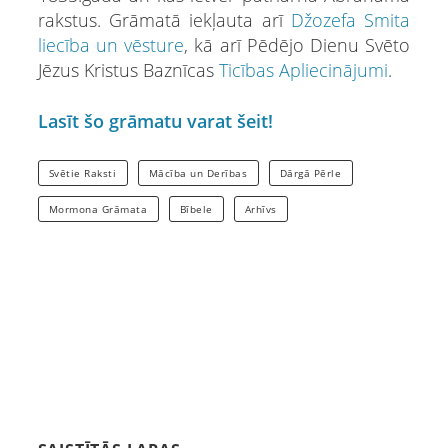
rakstus. Grāmatā iekļauta arī
Džozefa Smita
liecība un vēsture
, kā arī Pēdējo Dienu Svēto
Jēzus Kristus Baznīcas
Ticības Apliecinājumi
.
Lasīt šo grāmatu varat šeit!
Svētie Raksti
Mācība un Derības
Dārgā Pērle
Mormona Grāmata
Bībele
Arhīvs