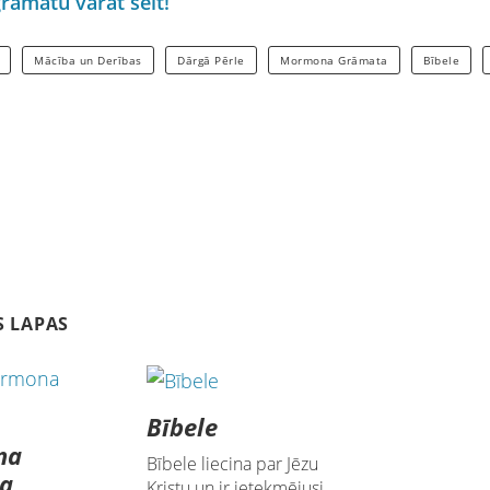
grāmatu varat šeit!
Mācība un Derības
Dārgā Pērle
Mormona Grāmata
Bībele
S LAPAS
Bībele
na
Bībele liecina par Jēzu
a
Kristu un ir ietekmējusi