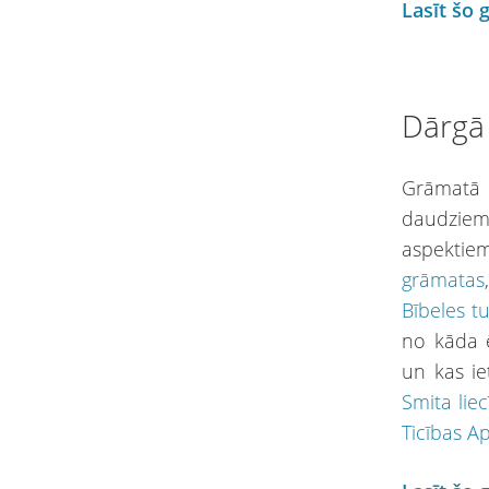
Lasīt šo 
Dārgā 
Grāmatā “
daudziem 
aspektiem
grāmatas
Bībeles t
no kāda 
un kas ie
Smita lie
Ticības A