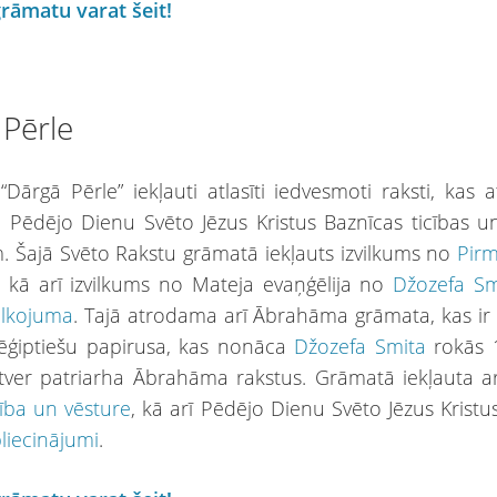
grāmatu varat šeit!
Pērle
Dārgā Pērle” iekļauti atlasīti iedvesmoti raksti, kas a
Pēdējo Dienu Svēto Jēzus Kristus Baznīcas ticības 
. Šajā Svēto Rakstu grāmatā iekļauts izvilkums no
Pir
, kā arī izvilkums no Mateja evaņģēlija no
Džozefa Sm
ulkojuma
. Tajā atrodama arī Ābrahāma grāmata, kas ir
ēģiptiešu papirusa, kas nonāca
Džozefa Smita
rokās 
tver patriarha Ābrahāma rakstus. Grāmatā iekļauta a
cība un vēsture
, kā arī Pēdējo Dienu Svēto Jēzus Kristu
pliecinājumi
.