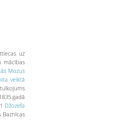
ttiecas uz
un mācības
mās Mozus
ita veiktā
 tulkojums
1835.gadā
rī
Džozefa
s Baznīcas