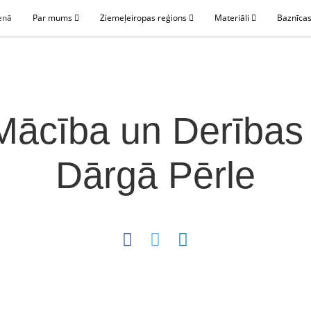
enā
Par mums
Ziemeļeiropas reģions
Materiāli
Baznīcas
Mācība un Derības 
Dārgā Pērle