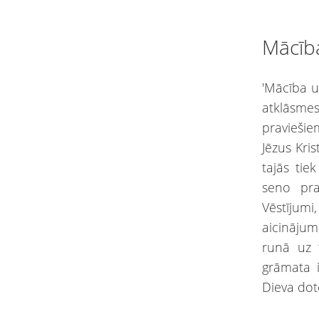
Mācīb
'Mācība u
atklāsme
pravieši
Jēzus Kris
tajās tie
seno pra
Vēstījumi
aicinājum
runā uz t
grāmata 
Dieva dot