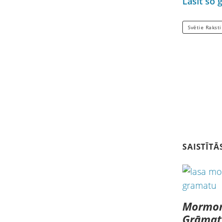
Lasīt šo 
Svētie Raksti
SAISTĪTĀ
Mormo
Grāmat