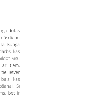
unga dotas
mūsdienu
 Tā Kunga
 darbs, kas
ildot visu
 ar tiem.
tie ietver
balsi, kas
bšanai. Šī
s, bet ir