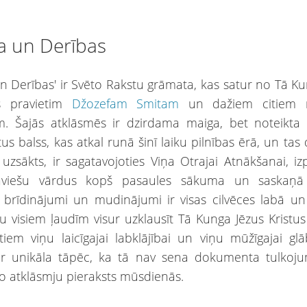
a un Derības
n Derības' ir Svēto Rakstu grāmata, kas satur no Tā K
s pravietim
Džozefam Smitam
un dažiem citiem 
em. Šajās atklāsmēs ir dzirdama maiga, bet noteikta
tus balss, kas atkal runā šinī laiku pilnības ērā, un tas
k uzsākts, ir sagatavojoties Viņa Otrajai Atnākšanai, izp
viešu vārdus kopš pasaules sākuma un saskaņā
, brīdinājumi un mudinājumi ir visas cilvēces labā un 
u visiem ļaudīm visur uzklausīt Tā Kunga Jēzus Kristus 
iem viņu laicīgajai labklājībai un viņu mūžīgajai glā
ir unikāla tāpēc, ka tā nav sena dokumenta tulkojum
o atklāsmju pieraksts mūsdienās.