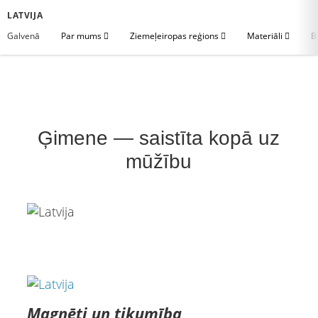
LATVIJA
Galvenā
Par mums
Ziemeļeiropas reģions
Materiāli
B
Ģimene — saistīta kopā uz
mūžību
Magnēti un tikumība